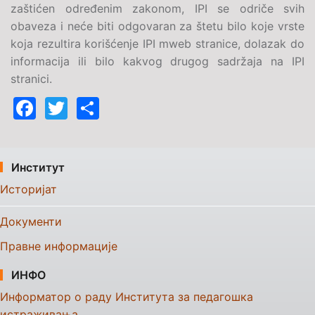
zaštićen određenim zakonom, IPI se odriče svih
obaveza i neće biti odgovaran za štetu bilo koje vrste
koja rezultira korišćenje IPI mweb stranice, dolazak do
informacija ili bilo kakvog drugog sadržaja na IPI
stranici.
Facebook
Twitter
Share
Институт
Историјат
Документи
Правне информације
ИНФО
Информатор о раду Института за педагошка
истраживања