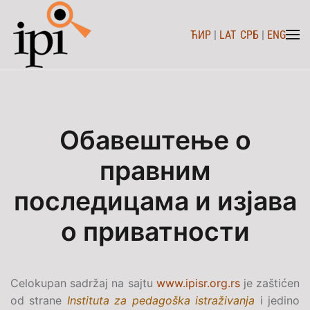
ЋИР
|
LAT
СРБ
|
ENG
Skip to main content
Обавештење о
правним
последицама и изјава
о приватности
Celokupan sadržaj na sajtu
www.ipisr.org.rs
je zaštićen
od strane
Instituta za pedagoška istraživanja
i jedino