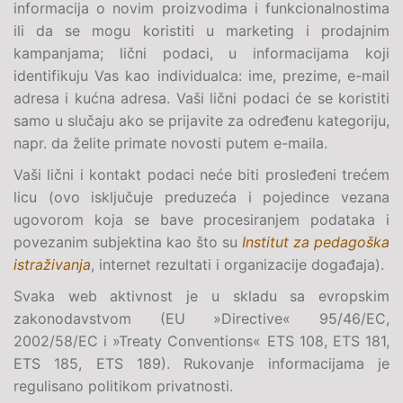
informacija o novim proizvodima i funkcionalnostima
ili da se mogu koristiti u marketing i prodajnim
kampanjama; lični podaci, u informacijama koji
identifikuju Vas kao individualca: ime, prezime, e-mail
adresa i kućna adresa. Vaši lični podaci će se koristiti
samo u slučaju ako se prijavite za određenu kategoriju,
napr. da želite primate novosti putem e-maila.
Vaši lični i kontakt podaci neće biti prosleđeni trećem
licu (ovo isključuje preduzeća i pojedince vezana
ugovorom koja se bave procesiranjem podataka i
povezanim subjektina kao što su
Institut za pedagoška
istraživanja
, internet rezultati i organizacije događaja).
Svaka web aktivnost je u skladu sa evropskim
zakonodavstvom (
EU »Directive« 95/46/EC,
2002/58/EC i »Treaty Conventions« ETS 108, ETS 181,
ETS 185, ETS 189
). Rukovanje informacijama je
regulisano politikom privatnosti.