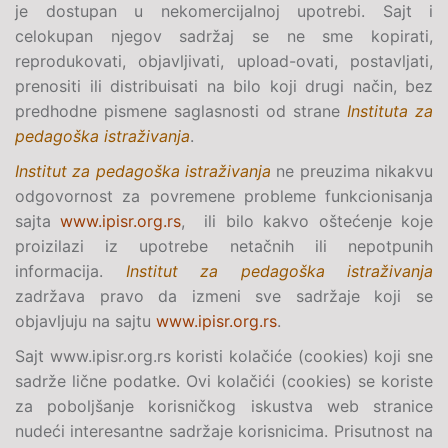
je dostupan u nekomercijalnoj upotrebi. Sajt i
celokupan njegov sadržaj se ne sme kopirati,
reprodukovati, objavljivati, upload-ovati, postavljati,
prenositi ili distribuisati na bilo koji drugi način, bez
predhodne pismene saglasnosti od strane
Instituta za
pedagoška istraživanja
.
Institut za pedagoška istraživanja
ne preuzima nikakvu
odgovornost za povremene probleme funkcionisanja
sajta
www.ipisr.org.rs
, ili bilo kakvo oštećenje koje
proizilazi iz upotrebe netačnih ili nepotpunih
informacija.
Institut za pedagoška istraživanja
zadržava pravo da izmeni sve sadržaje koji se
objavljuju na sajtu
www.ipisr.org.rs
.
Sajt www.ipisr.org.rs koristi kolačiće (cookies) koji sne
sadrže lične podatke. Ovi kolačići (cookies) se koriste
za poboljšanje korisničkog iskustva web stranice
nudeći interesantne sadržaje korisnicima. Prisutnost na