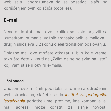
web sajtu, podrazumeva da se posetioci slažu sa
korišćenjem ovih kolačića (cookies).
E-mail
Nećete dobijati
mail
-ove ukoliko se niste prijavili sa
izuzetkom primanja važnih transakcionih e-mailova i
drugih slučajeva u Zakonu o elektronskom poslovanju.
Dolazne mail-ove možete otkazati u bilo koje vreme,
tako što ćete kliknuti na „Želim da se odjavim sa liste“,
koji vam stiže u okviru
e-maila
.
Lični podaci
Unosom svojih ličnih podataka u forme na određenim
web stranicama, slažete se da
Institut za pedagoška
istraživanja
podatke (ime, prezime, ime kompanije,
e-
mail
adresa) može koristiti za slanje novosti,