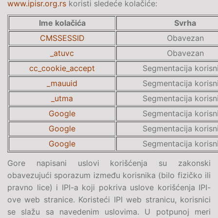
www.ipisr.org.rs
koristi sledeće kolačiće:
Ime kolačića
Svrha
CMSSESSID
Obavezan
_atuvc
Obavezan
cc_cookie_accept
Segmentacija korisn
_mauuid
Segmentacija korisn
_utma
Segmentacija korisn
Google
Segmentacija korisn
Google
Segmentacija korisn
Google
Segmentacija korisn
Gore napisani uslovi korišćenja su zakonski
obavezujući sporazum između korisnika (bilo fizičko ili
pravno lice) i IPI-a koji pokriva uslove korišćenja IPI-
ove web stranice. Koristeći IPI web stranicu, korisnici
se slažu sa navedenim uslovima. U potpunoj meri