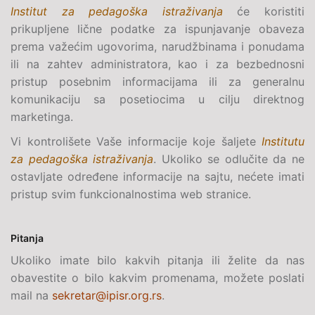
Institut za pedagoška istraživanja
će koristiti
prikupljene lične podatke za ispunjavanje obaveza
prema važećim ugovorima, narudžbinama i ponudama
ili na zahtev administratora, kao i za bezbednosni
pristup posebnim informacijama ili za generalnu
komunikaciju sa posetiocima u cilju direktnog
marketinga.
Vi kontrolišete Vaše informacije koje šaljete
Institutu
za pedagoška istraživanja
. Ukoliko se odlučite da ne
ostavljate određene informacije na sajtu, nećete imati
pristup svim funkcionalnostima web stranice.
Pitanja
Ukoliko imate bilo kakvih pitanja ili želite da nas
obavestite o bilo kakvim promenama, možete poslati
mail na
sekretar@ipisr.org.rs
.