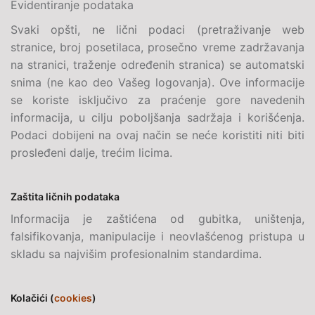
Evidentiranje podataka
Svaki opšti, ne lični podaci (pretraživanje web
stranice, broj posetilaca, prosečno vreme zadržavanja
na stranici, traženje određenih stranica) se automatski
snima (ne kao deo Vašeg logovanja). Ove informacije
se koriste isključivo za praćenje gore navedenih
informacija, u cilju poboljšanja sadržaja i korišćenja.
Podaci dobijeni na ovaj način se neće koristiti niti biti
prosleđeni dalje, trećim licima.
Zaštita ličnih podataka
Informacija je zaštićena od gubitka, uništenja,
falsifikovanja, manipulacije i neovlašćenog pristupa u
skladu sa najvišim profesionalnim standardima.
Kolačići (
cookies
)