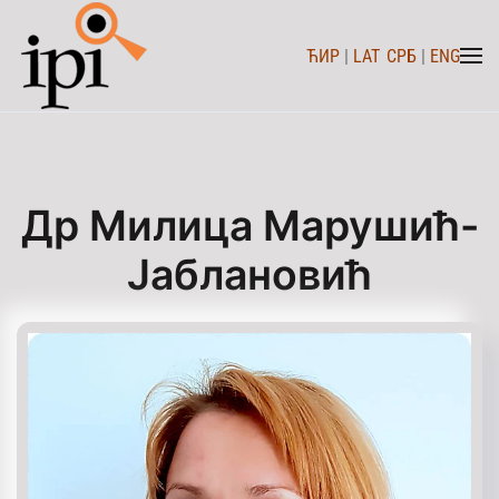
ЋИР
|
LAT
СРБ
|
ENG
Skip to main content
Др Милица Марушић-
Јаблановић