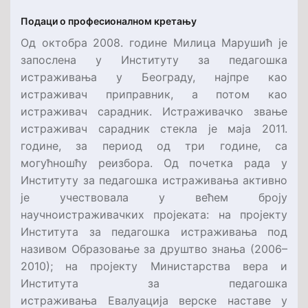
Подаци о професионалном кретању
Од октобра 2008. године Милица Марушић је
запослена у Институту за педагошка
истраживања у Београду, најпре као
истраживач приправник, а потом као
истраживач сарадник. Истраживачко звање
истраживач сарадник стекла је маја 2011.
године, за период од три године, са
могућношћу реизбора. Од почетка рада у
Институту за педагошка истраживања активно
је учествовала у већем броју
научноистраживачких пројеката: на пројекту
Института за педагошка истраживања под
називом Образовање за друштво знања (2006–
2010); на пројекту Министарства вера и
Института за педагошка
истраживања Евалуација верске наставе у