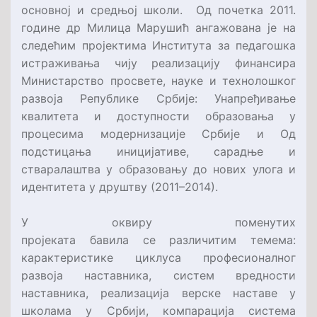
основној и средњој школи. Од почетка 2011.
године др Милица Марушић ангажована је на
следећим пројектима Института за педагошка
истраживања чију реализацију финансира
Министарство просвете, науке и технолошког
развоја Републике Србије: Унапређивање
квалитета и доступности образовања у
процесима модернизације Србије и Од
подстицања иницијативе, сарадње и
стваралаштва у образовању до нових улога и
идентитета у друштву (2011–2014).
У оквиру поменутих
пројеката бавила се различитим темема:
карактеристике циклуса професионалног
развоја наставника, систем вредности
наставника, реализација верске наставе у
школама у Србији, компарација система