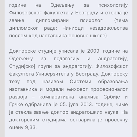
године на Одељењу за психологију
Филозофског факултета у Београду и стекла је
звање дипломирани психолог (тема
дипломског рада: Чиниоци незадовољства
послом код наставника основне школе).
Докторске студије уписала је 2009. године на
Одељењу за педагогију и андрагогију,
Студијској групи за андрагогију, Филозофског
факултета Универзитета у Београду. Докторску
тезу под називом Системи образовања
наставника и модели њиховог професионалог
развоја – компаративна анализа Србије и
Грчке одбранила је 05. јула 2013. године, чиме
је стекла звање доктор андрагошких наука. На
докторским студијама остварила је просечну
оцену 9,33.