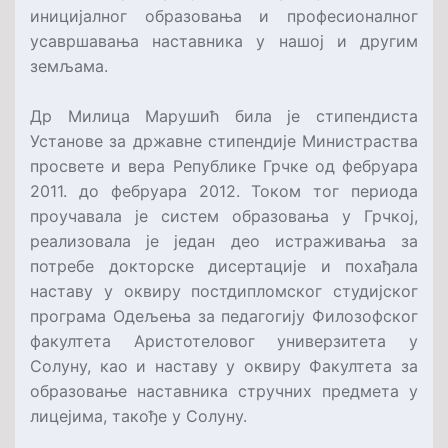
иницијалног образовања и професионалног
усавршавања наставника у нашој и другим
земљама.
Др Милица Марушић била је стипендиста
Установе за државне стипендије Министраства
просвете и вера Републике Грчке од фебруара
2011. до фебруара 2012. Током тог периода
проучавала је систем образовања у Грчкој,
реализовала је један део истраживања за
потребе докторске дисертације и похађала
наставу у оквиру постдипломског студијског
програма Одељења за педагогију Филозофског
факултета Аристотеловог универзитета у
Солуну, као и наставу у оквиру Факултета за
образовање наставника стручних предмета у
лицејима, такође у Солуну.