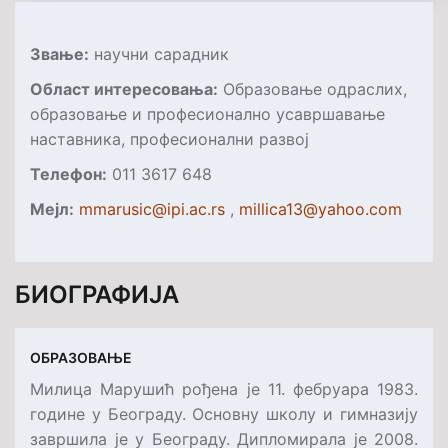
Звање:
научни сарадник
O
блас
т интересовања
:
Образовање одраслих,
образовање и професионално усавршавање
наставника, професионални развој
Телефон:
011 3617 648
Мejл:
mmarusic@ipi.ac.rs
,
millica13@yahoo.com
БИОГРАФИЈА
ОБРАЗОВАЊЕ
Милица Марушић рођена је 11. фебруара 1983.
године у Београду. Основну школу и гимназију
завршила је у Београду. Дипломирала је 2008.