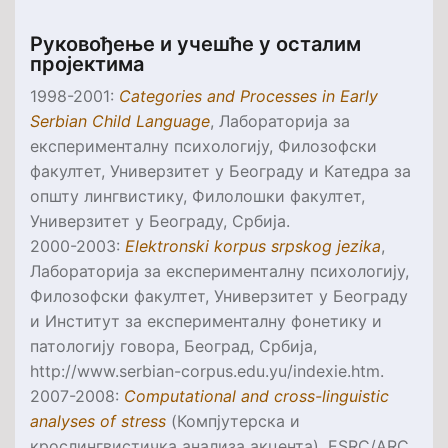
Руковођење и учешће у осталим
пројектима
1998-2001:
Categories and Processes in Early
Serbian Child Language
, Лабораторија за
експерименталну психологију, Филозофски
факултет, Универзитет у Београду и Катедра за
општу лингвистику, Филолошки факултет,
Универзитет у Београду, Србија.
2000-2003:
Elektronski korpus srpskog jezika
,
Лабораторија за експерименталну психологију,
Филозофски факултет, Универзитет у Београду
и Институт за експерименталну фонетику и
патологију говора, Београд, Србија,
http://www.serbian-corpus.edu.yu/indexie.htm.
2007-2008:
Computational and cross-linguistic
analyses of stress
(Компјутерска и
крослингвистичка анализа акцента).
ESRC/ARC