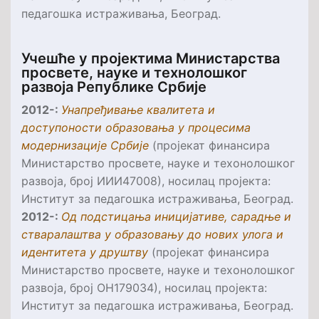
педагошка истраживања, Београд.
Учешће у пројектима Министарства
просвете, науке и технолошког
развоја Републике Србије
2012-:
Унапређивање квалитета и
доступоности образовања у процесима
модернизације Србије
(пројекат финансира
Министарство просвете, науке и техонолошког
развоја, број ИИИ47008), носилац пројекта:
Институт за педагошка истраживања, Београд.
2012-:
Од подстицања иницијативе, сарадње и
стваралаштва у образовању до нових улога и
идентитета у друштву
(пројекат финансира
Министарство просвете, науке и техонолошког
развоја, број
ОН179034
), носилац пројекта:
Институт за педагошка истраживања, Београд.