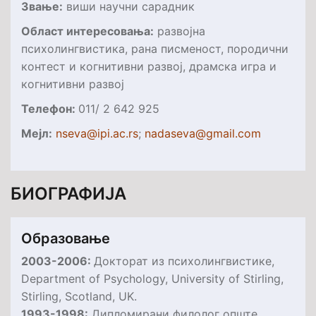
Звање:
виши научни сарадник
O
блас
т интересовања
:
развојна
психолингвистика, рана писменост, породични
контест и когнитивни развој, драмска игра и
когнитивни развој
Телефон:
011/ 2 642 925
Мejл:
nseva@ipi.ac.rs
;
nadaseva@gmail.com
БИОГРАФИЈА
Образовање
2003-2006:
Докторат из психолингвистике,
Department of Psychology, University of Stirling,
Stirling, Scotland, UK.
1993-1998:
Дипломирани филолог опште