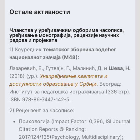
Остале активности
Чланства у уређивачким одборима часописа,
уређивање монографија, рецензије научних
радова и пројеката
1) Коуредник
тематског зборника водећег
националног значаја (М48):
Лазаревић, Е., Гутвајн, Г., Малинић, Д. и
Шева, Н.
(2018) (ур.).
Унапређивање квалитета и
доступности образовања у Србији
. Београд:
Институт за педагошка истраживања (336 стр).
ISBN
978-86-7447-142-5.
2) Рецензент за часописе:
Психологија (
Impact Factor
: 0,396
,
ISI Journal
Citation Reports © Ranking:
2017:124/135(Psychology, Multidisciplinary);