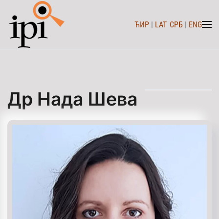
ЋИР
|
LAT
СРБ
|
ENG
Skip to main content
Др Нада Шева