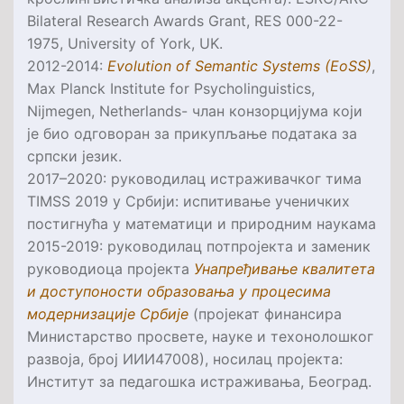
Bilateral Research Awards Grant, RES 000-22-
1975, University of York, UK
.
2012-2014:
Evolution of Semantic Systems (EoSS)
,
Max Planck Institute for Psycholinguistics,
Nijmegen, Netherlands
- члан конзорцијума који
је био одговоран за прикупљање података за
српски језик.
2017–2020: руководилац истраживачког тима
TIMSS
2019 у Србији: испитивање ученичких
постигнућа у математици и природним наукама
2015-2019: руководилац потпројекта и заменик
руководиоца пројекта
Унапређивање квалитета
и доступоности образовања у процесима
модернизације Србије
(пројекат финансира
Министарство просвете, науке и техонолошког
развоја, број ИИИ47008), носилац пројекта:
Институт за педагошка истраживања, Београд.