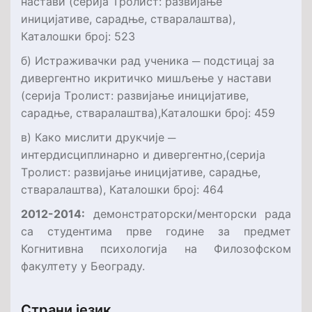
настави (серија Tролист: развијање
иницијативе, сарадње, стваралаштва),
Каталошки број: 523
б) Истраживачки рад ученика ─ подстицај за
дивергентно икритичко
мишљење у настави
(серија Tролист: развијање иницијативе,
сарадње, стваралаштва)
,
Каталошки број: 459
в) Како мислити друкчије ─
интердисциплинарно и дивергентно,(серија
Tролист: развијање иницијативе, сарадње,
стваралаштва)
,
Каталошки број: 464
2012-2014:
демонстраторски/менторски рада
са студентима прве године за предмет
Когнитивна психологија на Филозофском
факултету у Београду.
Страни језик