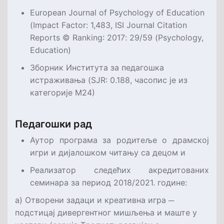
European Journal of Psychology of Education
(
Impact Factor
:
1,483
,
ISI Journal Citation
Reports
©
Ranking
: 201
7
:
29
/
59
(
Psychology,
Education
)
Зборник Института за педагошка
истраживања
(
SJR
: 0.188, часопис је из
категорије М24)
Педагошки рад
Аутор програма за родитеље о драмској
игри и дијалошком читању са децом и
Реализатор следећих акредитованих
семинара за период 2018/2021. године:
а) Отворени задаци и креативна игра ─
подстицај дивергентног мишљења и маште у