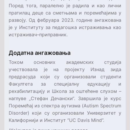
Поред тога, паралелно је радила и као лични
пратилац деце са сметњама и поремећајима у
развоју. Од фебруара 2023. године ангажована
је у Институту за педагошка истраживања као
истраживач–приправник.
Додатна ангажовања
Током основних академских студија
учествовала је на пројекту Изнад зида
предрасуда
који су организовали студенти
Факултета за специјалну едукацију и
рехабилитацију и Школ
а
за оштећене слухом –
наглуве „Стефан Дечански“. Завршила је курс
Поремећај из спектра аутизма (
Autism Spectrum
Disorder
)
који су организовали
Универзитет у
Калифорнији и
Институт
“UC Davis Mind”.