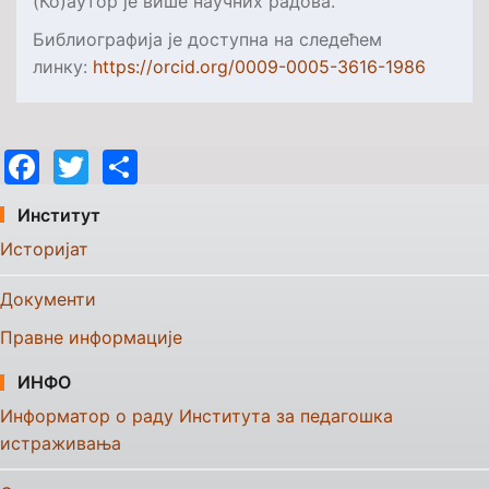
(Ко)аутор је више научних радовa.
Библиографија је доступна на следећем
линку:
https://orcid.org/0009-
0005-3616-1986
Facebook
Twitter
Share
Институт
Историјат
Документи
Правне информације
ИНФО
Информатор о раду Института за педагошка
истраживања