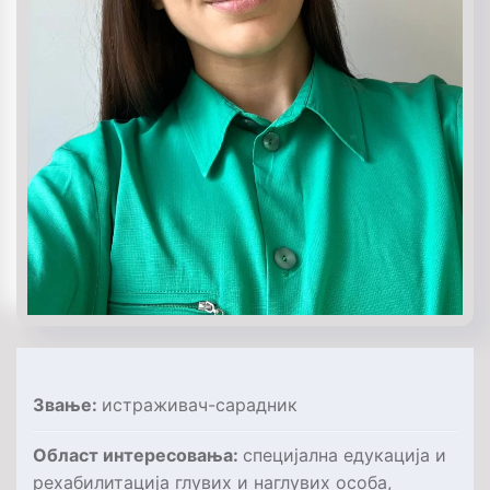
Звање:
истраживач-сарадник
Oбласт интересовања:
специјална едукација и
рехабилитација глувих и наглувих особа,