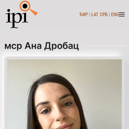
ЋИР
|
LAT
СРБ
|
ENG
Skip to main content
мср Ана Дробац