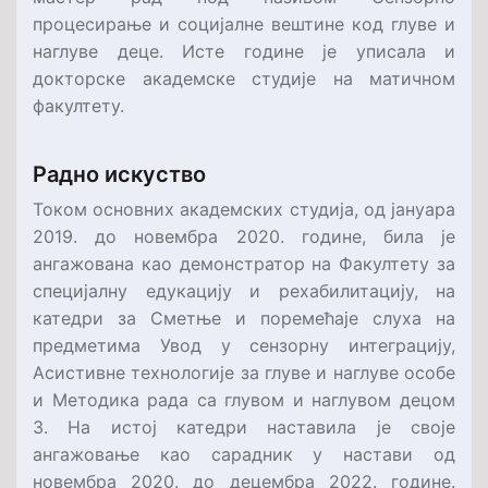
процесирање и социјалне вештине код глуве и
наглуве деце. Исте године је уписала и
докторске академске студије на матичном
факултету.
Радно искуство
Током основних академских студија, од јануара
2019. до новембра 2020. године, била је
ангажована као демонстратор на Факултету за
специјалну едукацију и рехабилитацију, на
катедри за Сметње и поремећаје слуха на
предметима Увод у сензорну интеграцију,
Асистивне технологије за глуве и наглуве особе
и Методика рада са глувом и наглувом децом
3. На истој катедри наставила је своје
ангажовање као сарадник у настави од
новембра 2020. до децембра 2022. године.