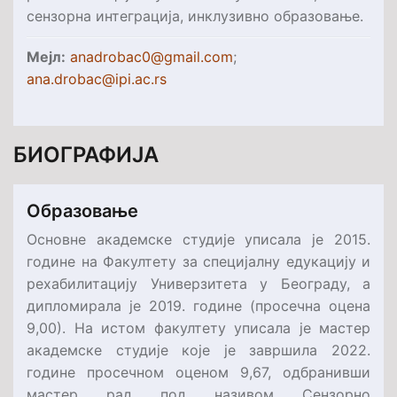
сензорна интеграција, инклузивно образовање.
Мејл:
anadrobac0@gmail.com
;
ana.drobac@ipi.ac.rs
БИОГРАФИЈА
Oбразовање
Основне академске студије уписала је 2015.
године на Факултету за специјалну едукацију и
рехабилитацију Универзитета у Београду, а
дипломирала је 2019. године (просечна оцена
9,00). На истом факултету уписала је мастер
академске студије које је завршила 2022.
године просечном оценом 9,67, одбранивши
мастер рад под називом Сензорно