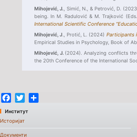
Mihojević, J.
, Simić, N., & Petrović, D. (2
being. In M. Radulović & M. Trajković (Eds
International Scientific Conference “Educat
Mihojević, J
., Protić, L. (2024)
Participants 
Empirical Studies in Psychology, Book of Ab
Mihojević, J.
(2024). Analyzing conflicts th
the 20th Conference of the International S
Facebook
Twitter
Share
Институт
Историјат
Документи