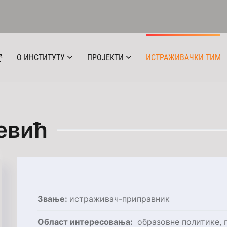
О ИНСТИТУТУ
ПРОЈЕКТИ
ИСТРАЖИВАЧКИ ТИМ
евић
Звање:
истраживач-приправник
Oбласт интересовања:
образовне политике, п