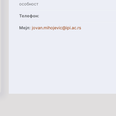
особност
Телефон:
Мejл:
jovan.mihojevic@ipi.ac.rs