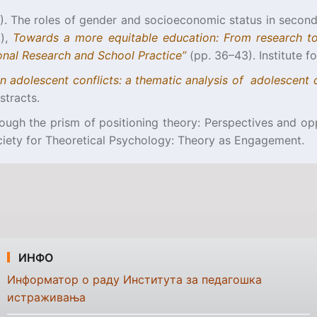
023). The roles of gender and socioeconomic status in sec
.),
Towards a more equitable education: From research t
ional Research and School Practice”
(pp. 36–43). Institute f
in adolescent conflicts: a thematic analysis of adolescent 
stracts.
rough the prism of positioning theory: Perspectives and opp
ociety for Theoretical Psychology: Theory as Engagement.
ИНФО
Информатор о раду Института за педагошка
истраживања