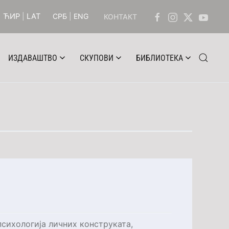
ЋИР
|
LAT
СРБ
|
ENG
КОНТАКТ
ИЗДАВАШТВО
СКУПОВИ
БИБЛИОТЕКА
сихологија личних конструката,