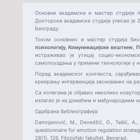
Основне академске и мастер студије п
Докторске академске студије уписао је 2
Београду.
Током основних и мастер студија би
психологију, Комуникацијске вештине, П
истраживао је утицај социо-економс
самопоуздања у примени технологије у н
Поред академског контекста, сарађива
креирању интервенција заснованих на р
Са колегама је објавио неколико коаут
излагао је на домаћим и међународним н
Одабрана библиографија:
Damnjanović, M., Devedžić, D., Tešić, A.
questionnaire for emotion regulation strate
28(1), 126. Filozofski fakultet, Beograd.