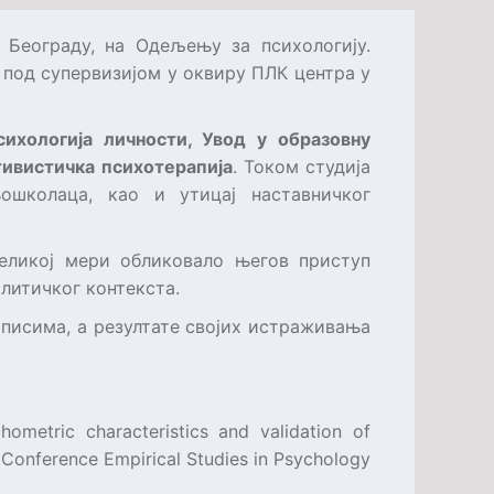
 Београду, на Одељењу за психологију.
 под супервизијом у оквиру ПЛК центра у
сихологија личности, Увод у образовну
тивистичка психотерапија
. Током студија
ошколаца, као и утицај наставничког
великој мери обликовало његов приступ
литичког контекста.
писима, а резултате својих истраживања
hometric characteristics and validation of
c Conference Empirical Studies in Psychology