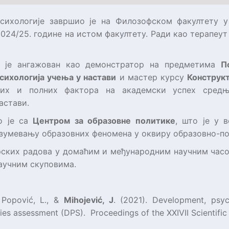
сихологије завршио је на Филозофском факултету у
024/25. године на истом факултету. Ради као терапеут
о је ангажован као демонстратор на предметима
П
сихологија учења у настави
и мастер курсу
Конструк
ких и полних фактора на академски успех средњ
астави.
о је са
Центром за образовне политике
, што је у 
азумевању образовних феномена у оквиру образовно-по
орских радова у домаћим и међународним научним часо
аучним скуповима.
, Popović, L., &
Mihojevi
ć,
J
. (2021). Development, psyc
gies assessment (DPS). Proceedings of the XXIVII Scientifi