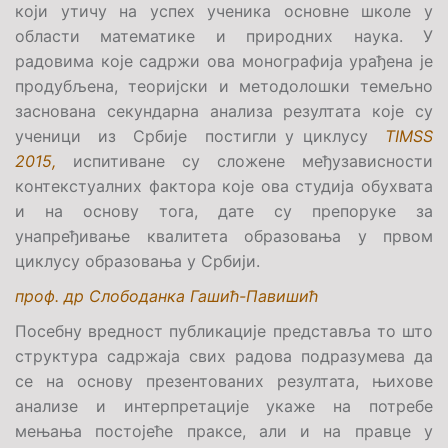
који утичу на успех ученика основне школе у
области математике и природних наука. У
радовима које садржи ова монографија урађена је
продубљена, теоријски и методолошки темељно
заснована секундарна анализа резултата које су
ученици из Србије постигли у циклусу
TIMSS
2015,
испитиване су сложене међузависности
контекстуалних фактора које ова студија обухвата
и на основу тога, дате су препоруке за
унапређивање квалитета образовања у првом
циклусу образовања у Србији.
проф. др Слободанка Гашић-Павишић
Посебну вредност публикације представља то што
структура садржаја свих радова подразумева да
се на основу презентованих резултата, њихове
анализе и интерпретације укаже на потребе
мењања постојеће праксе, али и на правце у