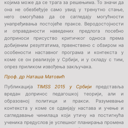
којима може да се трага за решењима. То значи да
она не обезбеђује само увид у тренутно стање,
него омогућава да се сагледају могућности
унапређивања постојеће праксе. Веродостојности
и оправданости наведених предлога посебно
доприноси присуство критичког односа према
добијеним резултатима, првенствено с обзиром на
особености наставног програма и контекста у
коме се он реализује у Србији, и у складу с тим,
опрез приликом извођења закључака.
Проф. др Наташа Матовић
Публикација
TIMSS 2015 у Србији
представља
вредан допринос педагошкој теорији, али и
образовној политици и пракси. Разумевање
контекста у коме се одвијају настава и учење и
сагледавање чинилаца који утичу на постигнућа
ученика предуслов је успешног планирања промена