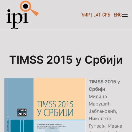
ЋИР
|
LAT
СРБ
|
ENG
Skip to main content
TIMSS 2015 у Србији
TIMSS 2015 у
Србији
Милица
Марушић
Јаблановић,
Николета
Гутвајн, Ивана