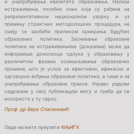
и унапређивања квалитета образовања. Налази
истраживања, посебно оних која су рађена на
репрезентативном националном узорку и уз
примену стриктних методолошких процедура, не
смеју се заобићи приликом креирања будућих
образовних политика. Заснивање образовне
политике на истраживањима (доказима) може да
информише доносиоце одлука у образовању у
различитим фазама осмишљавања образовних
промена, што је услов за ефективно, ефикасно и
одговорно вођење образовне политике, а тиме и за
унапређивање образовне праксе. Управо радови
садржани у овој публикацији могу и треба да се
искористе у ту сврху.
Проф. др Вера Спасеновић
Овде можете преузети
КЊИГУ
.