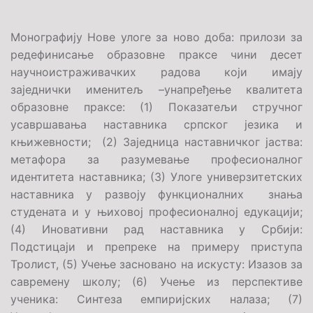
Монографију Нове улоге за ново доба: прилози за
редефинисање образовне праксе чини десет
научноистраживачких радова који имају
заједнички именитељ –унапређење квалитета
образовне праксе: (1) Показатељи стручног
усавршавања наставника српског језика и
књижевности; (2) Заједница наставничког јаства:
метафора за разумевање професионалног
идентитета наставника; (3) Улоге универзитетских
наставника у развоју функционалних знања
студената и у њиховој професионалној едукацији;
(4) Иновативни рад наставника у Србији:
Подстицаји и препреке на примеру приступа
Тролист, (5) Учење засновано на искусту: Изазов за
савремену школу; (6) Учење из перспективе
ученика: Синтеза емпиријских налаза; (7)