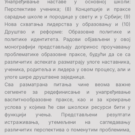
Унапређивање наставе у основној школи:
Перспективе ученика; (8) Концепције и праксе
сарадње школе и породице у свету и у Србији; (9)
Нова схватања лидерства у образовању и (10)
Друштво и реформе: Образовне политике и
политике идентитета. Радови објављени у овој
монографији представљају допринос проучавању
проблематике образовне праксе, будући да се са
различитих аспеката разматрају улоге наставника,
ученика, родитеља и лидера у овом процесу, али и
улоге шире друштвене заједнице.
Сва разматрана питања чине веома важне
сегменте за редефинисање и унапређивање
васпитнообразовне праксе, као и за креирање
услова у којима ће сви школски ресурси бити у
функцији учења. Представљени резултати
истраживања, утемељени на сагледавању
различитих перспектива о поменутим проблемима,