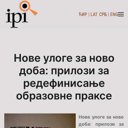
ЋИР
|
LAT
СРБ
|
ENG
Skip to main content
Нове улоге за ново
доба: прилози за
редефинисање
образовне праксе
Нове улоге за ново
доба: прилози за