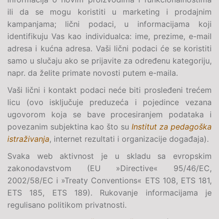
ili da se mogu koristiti u marketing i prodajnim
kampanjama; lični podaci, u informacijama koji
identifikuju Vas kao individualca: ime, prezime, e-mail
adresa i kućna adresa. Vaši lični podaci će se koristiti
samo u slučaju ako se prijavite za određenu kategoriju,
napr. da želite primate novosti putem e-maila.
Vaši lični i kontakt podaci neće biti prosleđeni trećem
licu (ovo isključuje preduzeća i pojedince vezana
ugovorom koja se bave procesiranjem podataka i
povezanim subjektina kao što su
Institut za pedagoška
istraživanja
, internet rezultati i organizacije događaja).
Svaka web aktivnost je u skladu sa evropskim
zakonodavstvom (
EU »Directive« 95/46/EC,
2002/58/EC i »Treaty Conventions« ETS 108, ETS 181,
ETS 185, ETS 189
). Rukovanje informacijama je
regulisano politikom privatnosti.