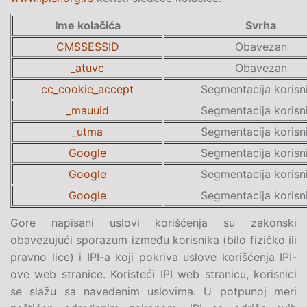
Ime kolačića
Svrha
CMSSESSID
Obavezan
_atuvc
Obavezan
cc_cookie_accept
Segmentacija korisn
_mauuid
Segmentacija korisn
_utma
Segmentacija korisn
Google
Segmentacija korisn
Google
Segmentacija korisn
Google
Segmentacija korisn
Gore napisani uslovi korišćenja su zakonski
obavezujući sporazum između korisnika (bilo fizičko ili
pravno lice) i IPI-a koji pokriva uslove korišćenja IPI-
ove web stranice. Koristeći IPI web stranicu, korisnici
se slažu sa navedenim uslovima. U potpunoj meri