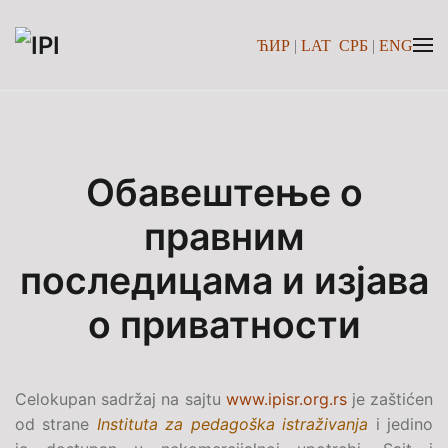
ЋИР
|
LAT
СРБ
|
ENG
Skip to main content
Обавештење о
правним
последицама и изјава
о приватности
Celokupan sadržaj na sajtu
www.ipisr.org.rs
je zaštićen
od strane
Instituta za pedagoška istraživanja
i jedino