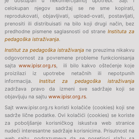
je dostupan u nekomercijalnoj upotrebi. Sajt i
celokupan njegov sadržaj se ne sme kopirati,
reprodukovati, objavljivati, upload-ovati, postavljati,
prenositi ili distribuisati na bilo koji drugi način, bez
predhodne pismene saglasnosti od strane
Instituta za
pedagoška istraživanja
.
Institut za pedagoška istraživanja
ne preuzima nikakvu
odgovornost za povremene probleme funkcionisanja
sajta
www.ipisr.org.rs
, ili bilo kakvo oštećenje koje
proizilazi iz upotrebe netačnih ili nepotpunih
informacija.
Institut za pedagoška istraživanja
zadržava pravo da izmeni sve sadržaje koji se
objavljuju na sajtu
www.ipisr.org.rs
.
Sajt www.ipisr.org.rs koristi kolačiće (cookies) koji sne
sadrže lične podatke. Ovi kolačići (cookies) se koriste
za poboljšanje korisničkog iskustva web stranice
nudeći interesantne sadržaje korisnicima. Prisutnost na
web sajtu, podrazumeva da se posetioci slažu sa