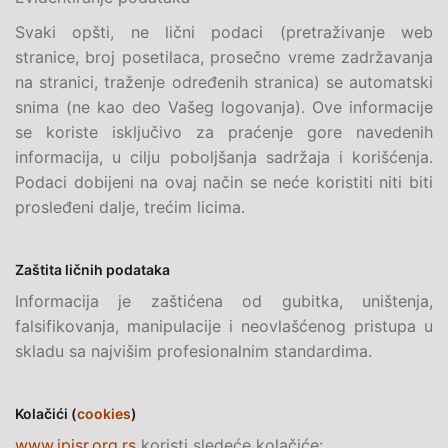
Svaki opšti, ne lični podaci (pretraživanje web
stranice, broj posetilaca, prosečno vreme zadržavanja
na stranici, traženje određenih stranica) se automatski
snima (ne kao deo Vašeg logovanja). Ove informacije
se koriste isključivo za praćenje gore navedenih
informacija, u cilju poboljšanja sadržaja i korišćenja.
Podaci dobijeni na ovaj način se neće koristiti niti biti
prosleđeni dalje, trećim licima.
Zaštita ličnih podataka
Informacija je zaštićena od gubitka, uništenja,
falsifikovanja, manipulacije i neovlašćenog pristupa u
skladu sa najvišim profesionalnim standardima.
Kolačići (
cookies
)
www.ipisr.org.rs
koristi sledeće kolačiće: