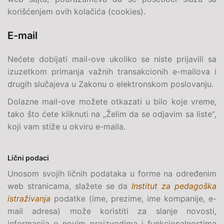
korišćenjem ovih kolačića (cookies).
E-mail
Nećete dobijati
mail
-ove ukoliko se niste prijavili sa
izuzetkom primanja važnih transakcionih e-mailova i
drugih slučajeva u Zakonu o elektronskom poslovanju.
Dolazne mail-ove možete otkazati u bilo koje vreme,
tako što ćete kliknuti na „Želim da se odjavim sa liste“,
koji vam stiže u okviru
e-maila
.
Lični podaci
Unosom svojih ličnih podataka u forme na određenim
web stranicama, slažete se da
Institut za pedagoška
istraživanja
podatke (ime, prezime, ime kompanije,
e-
mail
adresa) može koristiti za slanje novosti,
informacija o novim proizvodima i funkcionalnostima