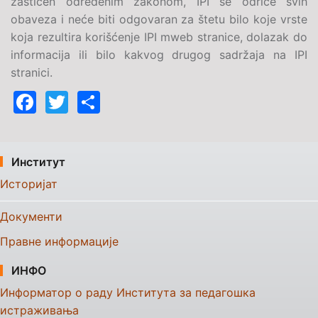
zaštićen određenim zakonom, IPI se odriče svih
obaveza i neće biti odgovaran za štetu bilo koje vrste
koja rezultira korišćenje IPI mweb stranice, dolazak do
informacija ili bilo kakvog drugog sadržaja na IPI
stranici.
Facebook
Twitter
Share
Институт
Историјат
Документи
Правне информације
ИНФО
Информатор о раду Института за педагошка
истраживања