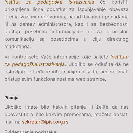
Institut za pedagoška istraživanja
će koristiti
prikupljene lične podatke za ispunjavanje obaveza
prema važećim ugovorima, narudžbinama i ponudama
ili na zahtev administratora, kao i za bezbednosni
pristup posebnim informacijama ili za generalnu
komunikaciju sa posetiocima u cilju direktnog
marketinga.
Vi kontrolišete Vaše informacije koje šaljete
Institutu
za pedagoška istraživanja
. Ukoliko se odlučite da ne
ostavljate određene informacije na sajtu, nećete imati
pristup svim funkcionalnostima web stranice.
Pitanja
Ukoliko imate bilo kakvih pitanja ili želite da nas
obavestite o bilo kakvim promenama, možete poslati
mail na
sekretar@ipisr.org.rs
.
Evidentiranje podataka