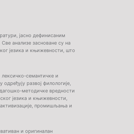
ратури, јасно дефинисаним
 Све анализе засноване су на
ског језика и књижевности, што
а лексичко-семантичке и
 одређују развој филологије,
педагошко-методичке вредности
пског језика и књижевности,
 активизације, промишљања и
овативан и оригиналан