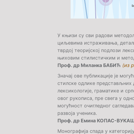
У књизи су сви радови методо
циљевима истраживања, детаљно
тврдој теоријској подлози лекс
њиховим стилистичким и метод
Проф. др Миланка БАБИЋ
(из 
Значај ове публикације је могу
стилске одлике представљних д
лексикологије, граматике и ср
овог рукописа, пре свега у од
могућност очигледног сагледа
развоја ученика.
Проф. др Емина КОПАС-ВУК
Монографија спада у категориј