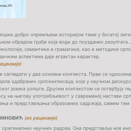
лошки добро опремљени историјом теме у богатој лите
м обрадом грађе која води до поузданих резултата...
икологије, семантике и граматике, као и методике срп
ичким аспектима даје егзактан карактер.
рецензије)
ће сагледати у два основна контекста. Први се односин
ела одабраних српскихписаца, које у научном дискурсу
пског језика уопште. Другим контекстом се потврђују 
носу на његову употребљивост у савременој настави ср
вања и представљања образовних садржаја, самим тим
АШИНОВИЋ
(из рецензије)
у оригиналних научних радова. Она представља нов ин