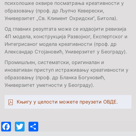
психолошке оквире посматрања креативности у
образовању (проф. др Љупчо Кеверески,
Универзитет „Св. Климент Охридски“, Битола).
Од главних резултата може се издвојити ревизија
4П модела, конструкција Развојног, Експертског и
Интегрисаног модела креативности (проф. др
Александар Стојановић, Универзитет у Београду).
Промишљен, систематски, оригиналан и
иновативан приступ истраживању креативности у
образовању (проф. др Бланка Богуновић,
Универзитет уметности у Београду).
Књигу у целости можете преузети ОВДЕ.
Facebook
Twitter
Share