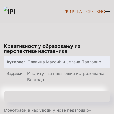
ЋИР
|
LAT
СРБ
|
ENG
Skip to main content
Креативност у образовању из
перспективе наставника
Ауторке:
Славица Максић и Јелена Павловић
Издавач:
Институт за педагошка истраживања
Београд
Монографија нас уводи у нове педагошко-