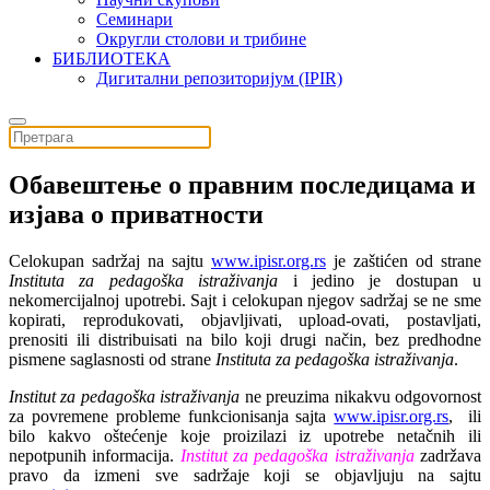
Семинари
Округли столови и трибине
БИБЛИОТЕКА
Дигитални репозиторијум (IPIR)
Обавештење о правним последицама и
изјава о приватности
Celokupan sadržaj na sajtu
www.ipisr.org.rs
je zaštićen od strane
Instituta za pedagoška istraživanja
i jedino je dostupan u
nekomercijalnoj upotrebi. Sajt i celokupan njegov sadržaj se ne sme
kopirati, reprodukovati, objavljivati, upload-ovati, postavljati,
prenositi ili distribuisati na bilo koji drugi način, bez predhodne
pismene saglasnosti od strane
Instituta za pedagoška istraživanja
.
Institut za pedagoška istraživanja
ne preuzima nikakvu odgovornost
za povremene probleme funkcionisanja sajta
www.ipisr.org.rs
, ili
bilo kakvo oštećenje koje proizilazi iz upotrebe netačnih ili
nepotpunih informacija.
Institut za pedagoška istraživanja
zadržava
pravo da izmeni sve sadržaje koji se objavljuju na sajtu