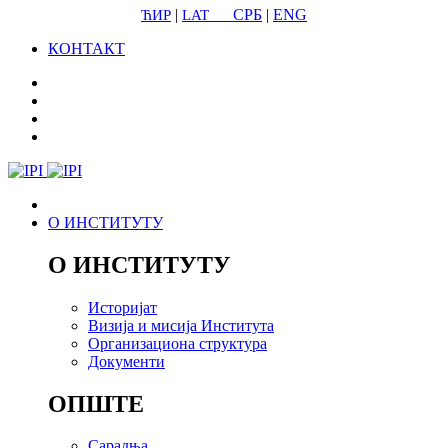
|
СРБ
|
ENG
ЋИР
LAT
КОНТАКТ
О ИНСТИТУТУ
О ИНСТИТУТУ
Историјат
Визија и мисија Института
Организациона структура
Документи
ОПШТЕ
Сарадња