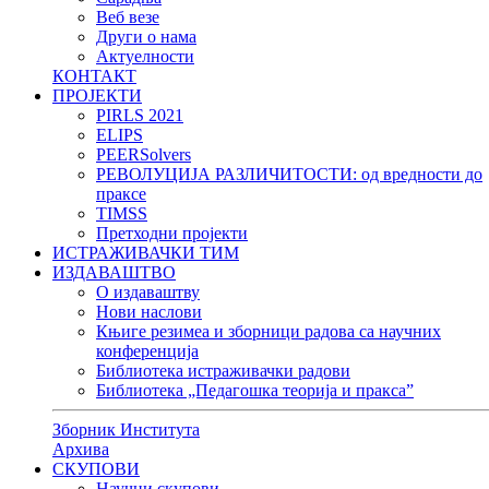
Веб везе
Други о нама
Актуелности
КОНТАКТ
ПРОЈЕКТИ
PIRLS 2021
ELIPS
PEERSolvers
РЕВОЛУЦИЈА РАЗЛИЧИТОСТИ: oд вредности до
праксе
TIMSS
Претходни пројекти
ИСТРАЖИВАЧКИ ТИМ
ИЗДАВАШТВО
О издаваштву
Нови наслови
Књиге резимеа и зборници радова са научних
конференција
Библиотека истраживачки радови
Библиотека „Педагошка теорија и пракса”
Зборник Института
Архива
СКУПОВИ
Научни скупови