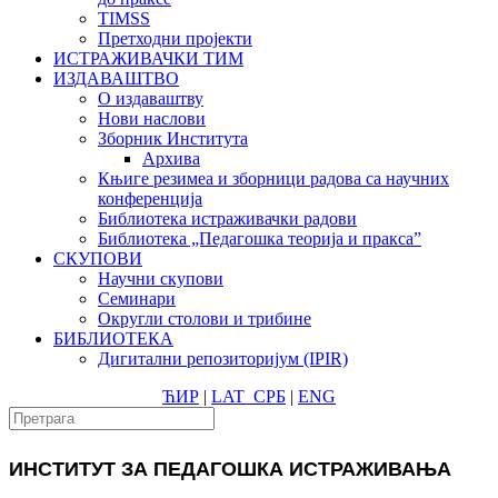
TIMSS
Претходни пројекти
ИСТРАЖИВАЧКИ ТИМ
ИЗДАВАШТВО
О издаваштву
Нови наслови
Зборник Института
Архива
Књиге резимеа и зборници радова са научних
конференција
Библиотека истраживачки радови
Библиотека „Педагошка теорија и пракса”
СКУПОВИ
Научни скупови
Семинари
Округли столови и трибине
БИБЛИОТЕКА
Дигитални репозиторијум (IPIR)
ЋИР
|
LAT
СРБ
|
ENG
ИНСТИТУТ ЗА ПЕДАГОШКА ИСТРАЖИВАЊА