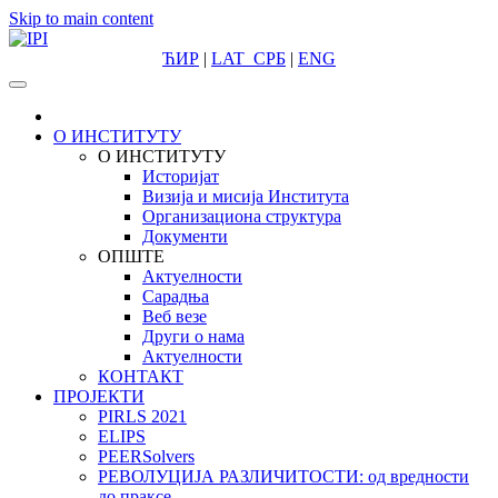
Skip to main content
ЋИР
|
LAT
СРБ
|
ENG
О ИНСТИТУТУ
О ИНСТИТУТУ
Историјат
Визија и мисија Института
Организациона структура
Документи
ОПШТЕ
Актуелности
Сарадња
Веб везе
Други о нама
Актуелности
КОНТАКТ
ПРОЈЕКТИ
PIRLS 2021
ELIPS
PEERSolvers
РЕВОЛУЦИЈА РАЗЛИЧИТОСТИ: oд вредности
до праксе