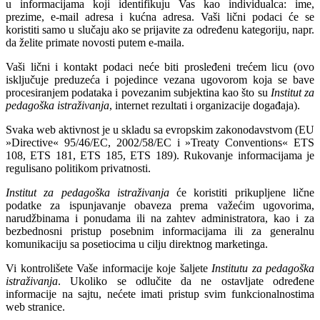
u informacijama koji identifikuju Vas kao individualca: ime,
prezime, e-mail adresa i kućna adresa. Vaši lični podaci će se
koristiti samo u slučaju ako se prijavite za određenu kategoriju, napr.
da želite primate novosti putem e-maila.
Vaši lični i kontakt podaci neće biti prosleđeni trećem licu (ovo
isključuje preduzeća i pojedince vezana ugovorom koja se bave
procesiranjem podataka i povezanim subjektina kao što su
Institut za
pedagoška istraživanja
, internet rezultati i organizacije događaja).
Svaka web aktivnost je u skladu sa evropskim zakonodavstvom (
EU
»Directive« 95/46/EC, 2002/58/EC i »Treaty Conventions« ETS
108, ETS 181, ETS 185, ETS 189
). Rukovanje informacijama je
regulisano politikom privatnosti.
Institut za pedagoška istraživanja
će koristiti prikupljene lične
podatke za ispunjavanje obaveza prema važećim ugovorima,
narudžbinama i ponudama ili na zahtev administratora, kao i za
bezbednosni pristup posebnim informacijama ili za generalnu
komunikaciju sa posetiocima u cilju direktnog marketinga.
Vi kontrolišete Vaše informacije koje šaljete
Institutu za pedagoška
istraživanja
. Ukoliko se odlučite da ne ostavljate određene
informacije na sajtu, nećete imati pristup svim funkcionalnostima
web stranice.