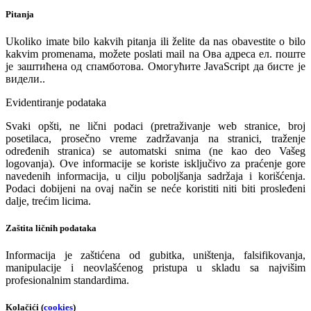
Pitanja
Ukoliko imate bilo kakvih pitanja ili želite da nas obavestite o bilo
kakvim promenama, možete poslati mail na
Ова адреса ел. поште
је заштићена од спамботова. Омогућите JavaScript да бисте је
видели.
.
Evidentiranje podataka
Svaki opšti, ne lični podaci (pretraživanje web stranice, broj
posetilaca, prosečno vreme zadržavanja na stranici, traženje
određenih stranica) se automatski snima (ne kao deo Vašeg
logovanja). Ove informacije se koriste isključivo za praćenje gore
navedenih informacija, u cilju poboljšanja sadržaja i korišćenja.
Podaci dobijeni na ovaj način se neće koristiti niti biti prosleđeni
dalje, trećim licima.
Zaštita ličnih podataka
Informacija je zaštićena od gubitka, uništenja, falsifikovanja,
manipulacije i neovlašćenog pristupa u skladu sa najvišim
profesionalnim standardima.
Kolačići (
cookies
)