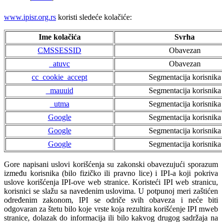
www.ipisr.org.rs
koristi sledeće kolačiće:
Ime kolačića
Svrha
CMSSESSID
Obavezan
_atuvc
Obavezan
cc_cookie_accept
Segmentacija korisnika
_mauuid
Segmentacija korisnika
_utma
Segmentacija korisnika
Google
Segmentacija korisnika
Google
Segmentacija korisnika
Google
Segmentacija korisnika
Gore napisani uslovi korišćenja su zakonski obavezujući sporazum
između korisnika (bilo fizičko ili pravno lice) i IPI-a koji pokriva
uslove korišćenja IPI-ove web stranice. Koristeći IPI web stranicu,
korisnici se slažu sa navedenim uslovima. U potpunoj meri zaštićen
određenim zakonom, IPI se odriče svih obaveza i neće biti
odgovaran za štetu bilo koje vrste koja rezultira korišćenje IPI mweb
stranice, dolazak do informacija ili bilo kakvog drugog sadržaja na