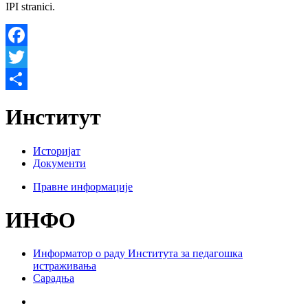
IPI stranici.
Facebook
Twitter
Share
Институт
Историјат
Документи
Правне информације
ИНФО
Информатор о раду Института за педагошка
истраживања
Сарадња