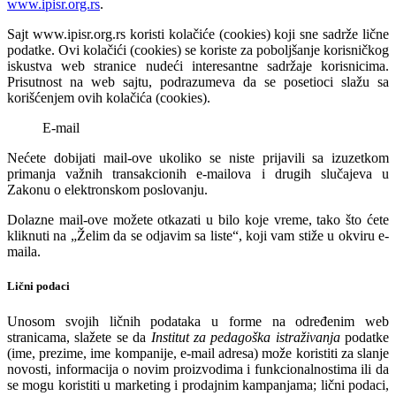
www.ipisr.org.rs
.
Sajt www.ipisr.org.rs koristi kolačiće (cookies) koji sne sadrže lične
podatke. Ovi kolačići (cookies) se koriste za poboljšanje korisničkog
iskustva web stranice nudeći interesantne sadržaje korisnicima.
Prisutnost na web sajtu, podrazumeva da se posetioci slažu sa
korišćenjem ovih kolačića (cookies).
E-mail
Nećete dobijati
mail
-ove ukoliko se niste prijavili sa izuzetkom
primanja važnih transakcionih e-mailova i drugih slučajeva u
Zakonu o elektronskom poslovanju.
Dolazne mail-ove možete otkazati u bilo koje vreme, tako što ćete
kliknuti na „Želim da se odjavim sa liste“, koji vam stiže u okviru
e-
maila
.
Lični podaci
Unosom svojih ličnih podataka u forme na određenim web
stranicama, slažete se da
Institut za pedagoška istraživanja
podatke
(ime, prezime, ime kompanije,
e-mail
adresa) može koristiti za slanje
novosti, informacija o novim proizvodima i funkcionalnostima ili da
se mogu koristiti u marketing i prodajnim kampanjama; lični podaci,