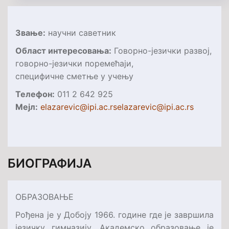
Звање:
научни саветник
O
блас
т интересовања
:
Говорно-језички развој,
говорно-језички поремећаји,
специфичне сметње у учењу
Телефон:
011 2 642 925
Мejл:
elazarevic@ipi.ac.rs
elazarevic@ipi.ac.rs
БИОГРАФИЈА
ОБРАЗОВАЊЕ
Рођена је у Добоју 1966. године где је завршила
језичку гимназију. Академско образовање је