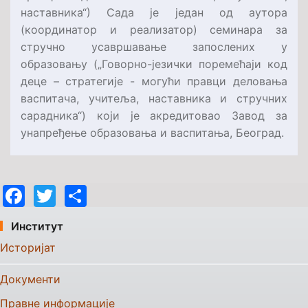
наставника“) Сада је један од аутора
(координатор и реализатор) семинара за
стручно усавршавање запослених у
образовању („Говорно-језички поремећаји код
деце – стратегије - могући правци деловања
васпитача, учитеља, наставника и стручних
сарадника“) који је акредитовао Завод за
унапређење образовања и васпитања, Београд.
Facebook
Twitter
Share
Институт
Историјат
Документи
Правне информације