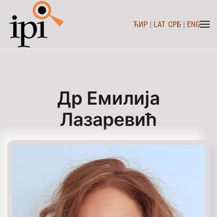
ЋИР
|
LAT
СРБ
|
ENG
Skip to main content
Др Емилија
Лазаревић