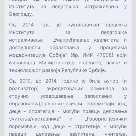
Институту за педагошка истраживања у
Београду.
Од 2014 год. је руководилац пројекта
Института за педагошка
истраживања „Унапређивање квалитета и
доступности образовања у процесима
модернизације Србије” (бр. ИИИ 47008) који
финансира Министарство просвете, науке и
технолошког развоја Републике Србије.
Од 2010. до 2014. године је била аутор (и
реализатор) акредитованих семинара за
стручно усавршавање запослених у
образовању(„Говорно-језички поремећаји код
деце – стратегије - могући правци деловања
учитеља/наставника“ и „Говорно-језички
поремећаји код деце – стратегије - могући
правци деловања васпитача, учитеља,