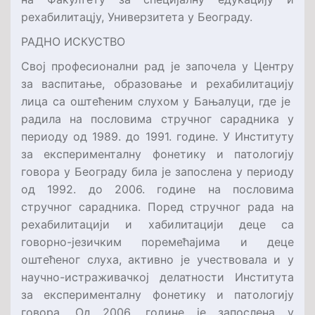
рехабилитацју, Универзитета у Београду.
РАДНО ИСКУСТВО
Свој професионални рад је започела у Центру
за васпитање, образовање и рехабилитацију
лица са оштећеним слухом у Бањалуци, где је
радила на пословима стручног сарадника у
периоду од 1989. до 1991. године. У Институту
за експерименталну фонетику и патологију
говора у Београду била је запослена у периоду
од 1992. до 2006. године на пословима
стручног сарадника. Поред стручног рада на
рехабилитацији и хабилитацији деце са
говорно-језичким поремећајима и деце
оштећеног слуха, активно је учествовала и у
научно-истраживачкој делатности Института
за експерименталну фонетику и патологију
говора. Од 2006. године је запослена у