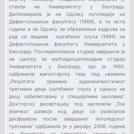
стекла на Универзитету у Београду.
Дипломирала је на Одсеку логопедије на
Дефектолошком факултету (1989), а те исте
године и на Одсеку за образовање кадрова за
рад са лицима оштећеног слуха (1989) на
Дефектолошком факултету Универзитета у
Београду. Последипломске студије завршила је
на Центру за мултидисциплинарне студије
Универзитета у Београду, где је 1995.
одбранила магистарску тезу под називом
„Резултати примене аудилингвистичког
третмана деце оштећеног слуха у односу на
децу хабилитовану у специјалним школама“.
Докторску дисертацију под насловом „Ток
језичког развоја код деце са развојном
дисфазијом после завршеног логопедског
третмана“ одбранила је у јануару 2006. године
на Факултету за специјалну едукацију и