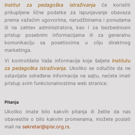
Institut za pedagoška istraživanja
će koristiti
prikupljene lične podatke za ispunjavanje obaveza
prema važećim ugovorima, narudžbinama i ponudama
ili na zahtev administratora, kao i za bezbednosni
pristup posebnim informacijama ili za generalnu
komunikaciju sa posetiocima u cilju direktnog
marketinga.
Vi kontrolišete Vaše informacije koje šaljete
Institutu
za pedagoška istraživanja
. Ukoliko se odlučite da ne
ostavljate određene informacije na sajtu, nećete imati
pristup svim funkcionalnostima web stranice.
Pitanja
Ukoliko imate bilo kakvih pitanja ili želite da nas
obavestite o bilo kakvim promenama, možete poslati
mail na
sekretar@ipisr.org.rs
.