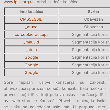
www.ipisr.org.rs
koristi sledeće kolačiće:
Ime kolačića
Svrha
CMSSESSID
Obavezan
_atuvc
Obavezan
cc_cookie_accept
Segmentacija korisn
_mauuid
Segmentacija korisn
_utma
Segmentacija korisn
Google
Segmentacija korisn
Google
Segmentacija korisn
Google
Segmentacija korisn
Gore napisani uslovi korišćenja su zakonski
obavezujući sporazum između korisnika (bilo fizičko ili
pravno lice) i IPI-a koji pokriva uslove korišćenja IPI-
ove web stranice. Koristeći IPI web stranicu, korisnici
se slažu sa navedenim uslovima. U potpunoj meri