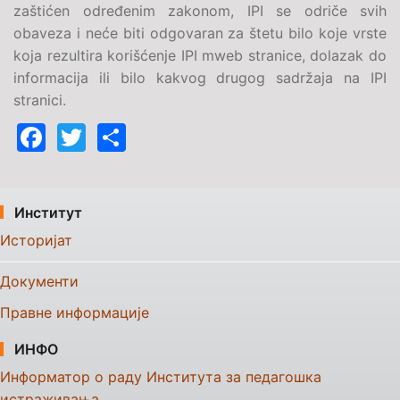
zaštićen određenim zakonom, IPI se odriče svih
obaveza i neće biti odgovaran za štetu bilo koje vrste
koja rezultira korišćenje IPI mweb stranice, dolazak do
informacija ili bilo kakvog drugog sadržaja na IPI
stranici.
Facebook
Twitter
Share
Институт
Историјат
Документи
Правне информације
ИНФО
Информатор о раду Института за педагошка
истраживања