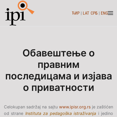
ЋИР
|
LAT
СРБ
|
ENG
Skip to main content
Обавештење о
правним
последицама и изјава
о приватности
Celokupan sadržaj na sajtu
www.ipisr.org.rs
je zaštićen
od strane
Instituta za pedagoška istraživanja
i jedino