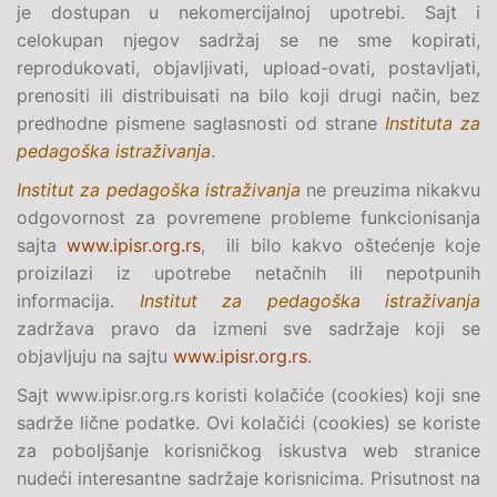
je dostupan u nekomercijalnoj upotrebi. Sajt i
celokupan njegov sadržaj se ne sme kopirati,
reprodukovati, objavljivati, upload-ovati, postavljati,
prenositi ili distribuisati na bilo koji drugi način, bez
predhodne pismene saglasnosti od strane
Instituta za
pedagoška istraživanja
.
Institut za pedagoška istraživanja
ne preuzima nikakvu
odgovornost za povremene probleme funkcionisanja
sajta
www.ipisr.org.rs
, ili bilo kakvo oštećenje koje
proizilazi iz upotrebe netačnih ili nepotpunih
informacija.
Institut za pedagoška istraživanja
zadržava pravo da izmeni sve sadržaje koji se
objavljuju na sajtu
www.ipisr.org.rs
.
Sajt www.ipisr.org.rs koristi kolačiće (cookies) koji sne
sadrže lične podatke. Ovi kolačići (cookies) se koriste
za poboljšanje korisničkog iskustva web stranice
nudeći interesantne sadržaje korisnicima. Prisutnost na