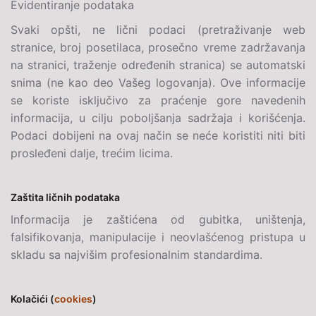
Evidentiranje podataka
Svaki opšti, ne lični podaci (pretraživanje web
stranice, broj posetilaca, prosečno vreme zadržavanja
na stranici, traženje određenih stranica) se automatski
snima (ne kao deo Vašeg logovanja). Ove informacije
se koriste isključivo za praćenje gore navedenih
informacija, u cilju poboljšanja sadržaja i korišćenja.
Podaci dobijeni na ovaj način se neće koristiti niti biti
prosleđeni dalje, trećim licima.
Zaštita ličnih podataka
Informacija je zaštićena od gubitka, uništenja,
falsifikovanja, manipulacije i neovlašćenog pristupa u
skladu sa najvišim profesionalnim standardima.
Kolačići (
cookies
)