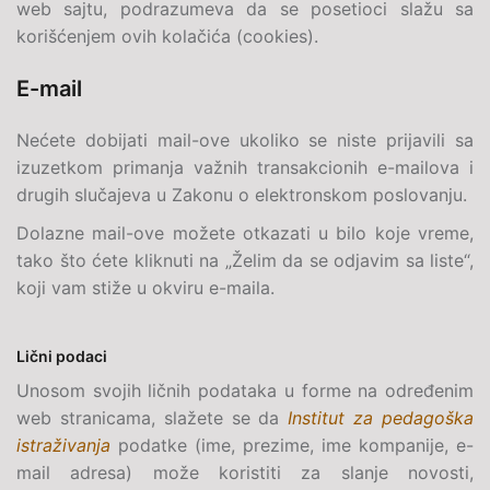
web sajtu, podrazumeva da se posetioci slažu sa
korišćenjem ovih kolačića (cookies).
E-mail
Nećete dobijati
mail
-ove ukoliko se niste prijavili sa
izuzetkom primanja važnih transakcionih e-mailova i
drugih slučajeva u Zakonu o elektronskom poslovanju.
Dolazne mail-ove možete otkazati u bilo koje vreme,
tako što ćete kliknuti na „Želim da se odjavim sa liste“,
koji vam stiže u okviru
e-maila
.
Lični podaci
Unosom svojih ličnih podataka u forme na određenim
web stranicama, slažete se da
Institut za pedagoška
istraživanja
podatke (ime, prezime, ime kompanije,
e-
mail
adresa) može koristiti za slanje novosti,