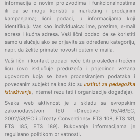
informacija o novim proizvodima i funkcionalnostima
ili da se mogu koristiti u marketing i prodajnim
kampanjama; lični podaci, u informacijama koji
identifikuju Vas kao individualca: ime, prezime, e-mail
adresa i kućna adresa. Vaši lični podaci će se koristiti
samo u slučaju ako se prijavite za određenu kategoriju,
napr. da želite primate novosti putem e-maila.
Vaši lični i kontakt podaci neće biti prosleđeni trećem
licu (ovo isključuje preduzeća i pojedince vezana
ugovorom koja se bave procesiranjem podataka i
povezanim subjektina kao što su
Institut za pedagoška
istraživanja
, internet rezultati i organizacije događaja).
Svaka web aktivnost je u skladu sa evropskim
zakonodavstvom (
EU »Directive« 95/46/EC,
2002/58/EC i »Treaty Conventions« ETS 108, ETS 181,
ETS 185, ETS 189
). Rukovanje informacijama je
regulisano politikom privatnosti.