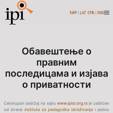
ЋИР
|
LAT
СРБ
|
ENG
Skip to main content
Обавештење о
правним
последицама и изјава
о приватности
Celokupan sadržaj na sajtu
www.ipisr.org.rs
je zaštićen
od strane
Instituta za pedagoška istraživanja
i jedino