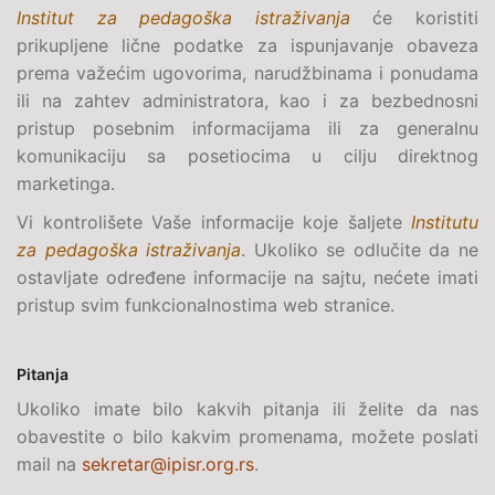
Institut za pedagoška istraživanja
će koristiti
prikupljene lične podatke za ispunjavanje obaveza
prema važećim ugovorima, narudžbinama i ponudama
ili na zahtev administratora, kao i za bezbednosni
pristup posebnim informacijama ili za generalnu
komunikaciju sa posetiocima u cilju direktnog
marketinga.
Vi kontrolišete Vaše informacije koje šaljete
Institutu
za pedagoška istraživanja
. Ukoliko se odlučite da ne
ostavljate određene informacije na sajtu, nećete imati
pristup svim funkcionalnostima web stranice.
Pitanja
Ukoliko imate bilo kakvih pitanja ili želite da nas
obavestite o bilo kakvim promenama, možete poslati
mail na
sekretar@ipisr.org.rs
.