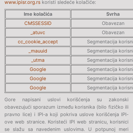
www.ipisr.org.rs
koristi sledeće kolačiće:
Ime kolačića
Svrha
CMSSESSID
Obavezan
_atuvc
Obavezan
cc_cookie_accept
Segmentacija korisn
_mauuid
Segmentacija korisn
_utma
Segmentacija korisn
Google
Segmentacija korisn
Google
Segmentacija korisn
Google
Segmentacija korisn
Gore napisani uslovi korišćenja su zakonski
obavezujući sporazum između korisnika (bilo fizičko ili
pravno lice) i IPI-a koji pokriva uslove korišćenja IPI-
ove web stranice. Koristeći IPI web stranicu, korisnici
se slažu sa navedenim uslovima. U potpunoj meri