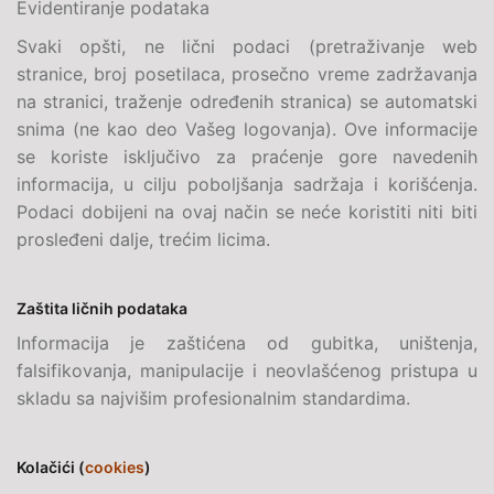
Evidentiranje podataka
Svaki opšti, ne lični podaci (pretraživanje web
stranice, broj posetilaca, prosečno vreme zadržavanja
na stranici, traženje određenih stranica) se automatski
snima (ne kao deo Vašeg logovanja). Ove informacije
se koriste isključivo za praćenje gore navedenih
informacija, u cilju poboljšanja sadržaja i korišćenja.
Podaci dobijeni na ovaj način se neće koristiti niti biti
prosleđeni dalje, trećim licima.
Zaštita ličnih podataka
Informacija je zaštićena od gubitka, uništenja,
falsifikovanja, manipulacije i neovlašćenog pristupa u
skladu sa najvišim profesionalnim standardima.
Kolačići (
cookies
)