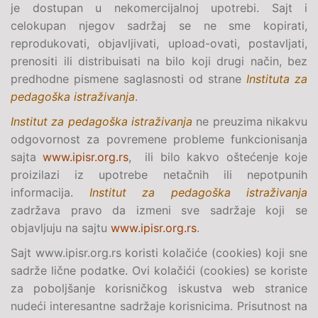
je dostupan u nekomercijalnoj upotrebi. Sajt i
celokupan njegov sadržaj se ne sme kopirati,
reprodukovati, objavljivati, upload-ovati, postavljati,
prenositi ili distribuisati na bilo koji drugi način, bez
predhodne pismene saglasnosti od strane
Instituta za
pedagoška istraživanja
.
Institut za pedagoška istraživanja
ne preuzima nikakvu
odgovornost za povremene probleme funkcionisanja
sajta
www.ipisr.org.rs
, ili bilo kakvo oštećenje koje
proizilazi iz upotrebe netačnih ili nepotpunih
informacija.
Institut za pedagoška istraživanja
zadržava pravo da izmeni sve sadržaje koji se
objavljuju na sajtu
www.ipisr.org.rs
.
Sajt www.ipisr.org.rs koristi kolačiće (cookies) koji sne
sadrže lične podatke. Ovi kolačići (cookies) se koriste
za poboljšanje korisničkog iskustva web stranice
nudeći interesantne sadržaje korisnicima. Prisutnost na