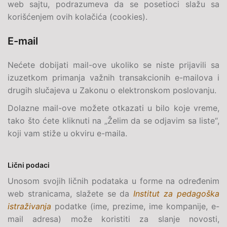
web sajtu, podrazumeva da se posetioci slažu sa
korišćenjem ovih kolačića (cookies).
E-mail
Nećete dobijati
mail
-ove ukoliko se niste prijavili sa
izuzetkom primanja važnih transakcionih e-mailova i
drugih slučajeva u Zakonu o elektronskom poslovanju.
Dolazne mail-ove možete otkazati u bilo koje vreme,
tako što ćete kliknuti na „Želim da se odjavim sa liste“,
koji vam stiže u okviru
e-maila
.
Lični podaci
Unosom svojih ličnih podataka u forme na određenim
web stranicama, slažete se da
Institut za pedagoška
istraživanja
podatke (ime, prezime, ime kompanije,
e-
mail
adresa) može koristiti za slanje novosti,