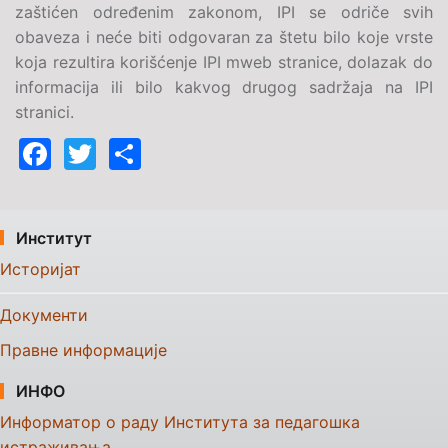
zaštićen određenim zakonom, IPI se odriče svih
obaveza i neće biti odgovaran za štetu bilo koje vrste
koja rezultira korišćenje IPI mweb stranice, dolazak do
informacija ili bilo kakvog drugog sadržaja na IPI
stranici.
Facebook
Twitter
Share
Институт
Историјат
Документи
Правне информације
ИНФО
Информатор о раду Института за педагошка
истраживања