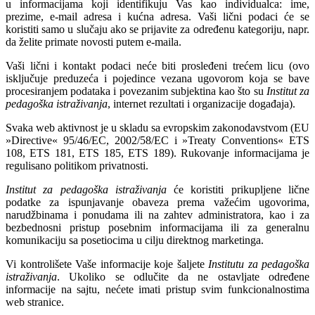
u informacijama koji identifikuju Vas kao individualca: ime,
prezime, e-mail adresa i kućna adresa. Vaši lični podaci će se
koristiti samo u slučaju ako se prijavite za određenu kategoriju, napr.
da želite primate novosti putem e-maila.
Vaši lični i kontakt podaci neće biti prosleđeni trećem licu (ovo
isključuje preduzeća i pojedince vezana ugovorom koja se bave
procesiranjem podataka i povezanim subjektina kao što su
Institut za
pedagoška istraživanja
, internet rezultati i organizacije događaja).
Svaka web aktivnost je u skladu sa evropskim zakonodavstvom (
EU
»Directive« 95/46/EC, 2002/58/EC i »Treaty Conventions« ETS
108, ETS 181, ETS 185, ETS 189
). Rukovanje informacijama je
regulisano politikom privatnosti.
Institut za pedagoška istraživanja
će koristiti prikupljene lične
podatke za ispunjavanje obaveza prema važećim ugovorima,
narudžbinama i ponudama ili na zahtev administratora, kao i za
bezbednosni pristup posebnim informacijama ili za generalnu
komunikaciju sa posetiocima u cilju direktnog marketinga.
Vi kontrolišete Vaše informacije koje šaljete
Institutu za pedagoška
istraživanja
. Ukoliko se odlučite da ne ostavljate određene
informacije na sajtu, nećete imati pristup svim funkcionalnostima
web stranice.