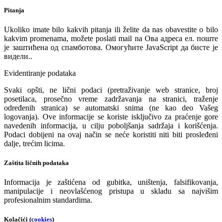
Pitanja
Ukoliko imate bilo kakvih pitanja ili želite da nas obavestite o bilo
kakvim promenama, možete poslati mail na
Ова адреса ел. поште
је заштићена од спамботова. Омогућите JavaScript да бисте је
видели.
.
Evidentiranje podataka
Svaki opšti, ne lični podaci (pretraživanje web stranice, broj
posetilaca, prosečno vreme zadržavanja na stranici, traženje
određenih stranica) se automatski snima (ne kao deo Vašeg
logovanja). Ove informacije se koriste isključivo za praćenje gore
navedenih informacija, u cilju poboljšanja sadržaja i korišćenja.
Podaci dobijeni na ovaj način se neće koristiti niti biti prosleđeni
dalje, trećim licima.
Zaštita ličnih podataka
Informacija je zaštićena od gubitka, uništenja, falsifikovanja,
manipulacije i neovlašćenog pristupa u skladu sa najvišim
profesionalnim standardima.
Kolačići (
cookies
)