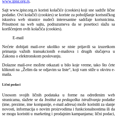
www.ipisr.org.rs
.
Sajt www.ipisr.org.rs koristi kolačiće (cookies) koji sne sadrže lične
podatke. Ovi kolačići (cookies) se koriste za poboljšanje korisničkog
iskustva web stranice nudeći interesantne sadržaje korisnicima.
Prisutnost na web sajtu, podrazumeva da se posetioci slažu sa
korišćenjem ovih kolačića (cookies).
E-mail
Nećete dobijati
mail
-ove ukoliko se niste prijavili sa izuzetkom
primanja važnih transakcionih e-mailova i drugih slučajeva u
Zakonu o elektronskom poslovanju.
Dolazne mail-ove možete otkazati u bilo koje vreme, tako što ćete
kliknuti na „Želim da se odjavim sa liste“, koji vam stiže u okviru
e-
maila
.
Lični podaci
Unosom svojih ličnih podataka u forme na određenim web
stranicama, slažete se da
Institut za pedagoška istraživanja
podatke
(ime, prezime, ime kompanije,
e-mail
adresa) može koristiti za slanje
novosti, informacija o novim proizvodima i funkcionalnostima ili da
se mogu koristiti u marketing i prodajnim kampanjama; lični podaci,