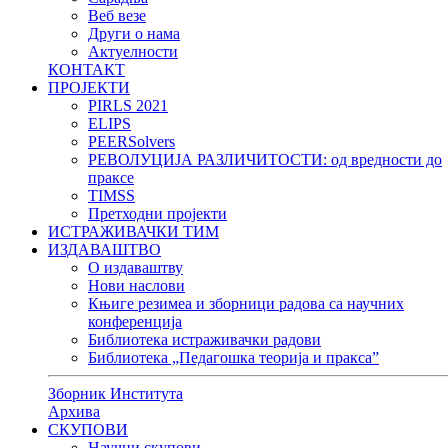
Веб везе
Други о нама
Актуелности
КОНТАКТ
ПРОЈЕКТИ
PIRLS 2021
ELIPS
PEERSolvers
РЕВОЛУЦИЈА РАЗЛИЧИТОСТИ: oд вредности до
праксе
TIMSS
Претходни пројекти
ИСТРАЖИВАЧКИ ТИМ
ИЗДАВАШТВО
О издаваштву
Нови наслови
Књиге резимеа и зборници радова са научних
конференција
Библиотека истраживачки радови
Библиотека „Педагошка теорија и пракса”
Зборник Института
Архива
СКУПОВИ
Научни скупови