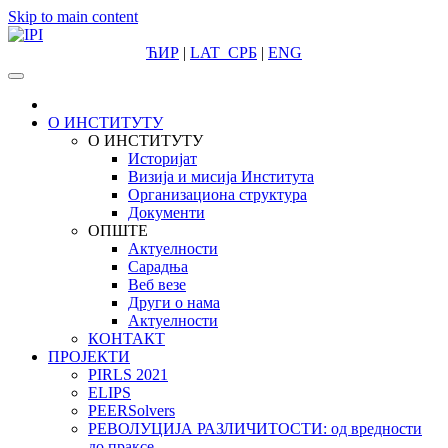
Skip to main content
ЋИР
|
LAT
СРБ
|
ENG
О ИНСТИТУТУ
О ИНСТИТУТУ
Историјат
Визија и мисија Института
Организациона структура
Документи
ОПШТЕ
Актуелности
Сарадња
Веб везе
Други о нама
Актуелности
КОНТАКТ
ПРОЈЕКТИ
PIRLS 2021
ELIPS
PEERSolvers
РЕВОЛУЦИЈА РАЗЛИЧИТОСТИ: oд вредности
до праксе