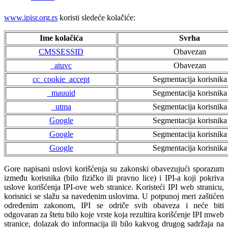
www.ipisr.org.rs
koristi sledeće kolačiće:
Ime kolačića
Svrha
CMSSESSID
Obavezan
_atuvc
Obavezan
cc_cookie_accept
Segmentacija korisnika
_mauuid
Segmentacija korisnika
_utma
Segmentacija korisnika
Google
Segmentacija korisnika
Google
Segmentacija korisnika
Google
Segmentacija korisnika
Gore napisani uslovi korišćenja su zakonski obavezujući sporazum
između korisnika (bilo fizičko ili pravno lice) i IPI-a koji pokriva
uslove korišćenja IPI-ove web stranice. Koristeći IPI web stranicu,
korisnici se slažu sa navedenim uslovima. U potpunoj meri zaštićen
određenim zakonom, IPI se odriče svih obaveza i neće biti
odgovaran za štetu bilo koje vrste koja rezultira korišćenje IPI mweb
stranice, dolazak do informacija ili bilo kakvog drugog sadržaja na