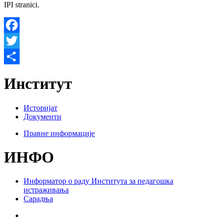
IPI stranici.
Facebook
Twitter
Share
Институт
Историјат
Документи
Правне информације
ИНФО
Информатор о раду Института за педагошка
истраживања
Сарадња