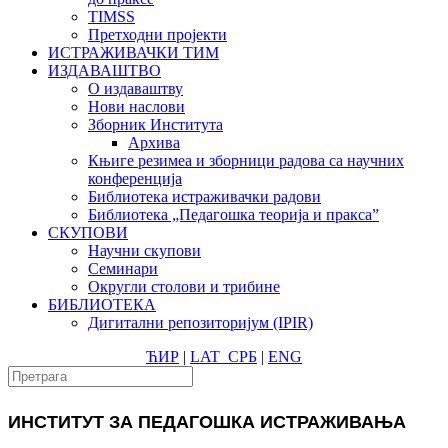
TIMSS
Претходни пројекти
ИСТРАЖИВАЧКИ ТИМ
ИЗДАВАШТВО
О издаваштву
Нови наслови
Зборник Института
Архива
Књиге резимеа и зборници радова са научних
конференција
Библиотека истраживачки радови
Библиотека „Педагошка теорија и пракса”
СКУПОВИ
Научни скупови
Семинари
Округли столови и трибине
БИБЛИОТЕКА
Дигитални репозиторијум (IPIR)
ЋИР
|
LAT
СРБ
|
ENG
ИНСТИТУТ ЗА ПЕДАГОШКА ИСТРАЖИВАЊА