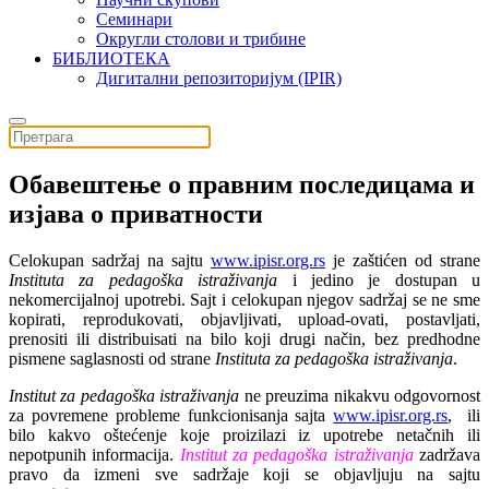
Семинари
Округли столови и трибине
БИБЛИОТЕКА
Дигитални репозиторијум (IPIR)
Обавештење о правним последицама и
изјава о приватности
Celokupan sadržaj na sajtu
www.ipisr.org.rs
je zaštićen od strane
Instituta za pedagoška istraživanja
i jedino je dostupan u
nekomercijalnoj upotrebi. Sajt i celokupan njegov sadržaj se ne sme
kopirati, reprodukovati, objavljivati, upload-ovati, postavljati,
prenositi ili distribuisati na bilo koji drugi način, bez predhodne
pismene saglasnosti od strane
Instituta za pedagoška istraživanja
.
Institut za pedagoška istraživanja
ne preuzima nikakvu odgovornost
za povremene probleme funkcionisanja sajta
www.ipisr.org.rs
, ili
bilo kakvo oštećenje koje proizilazi iz upotrebe netačnih ili
nepotpunih informacija.
Institut za pedagoška istraživanja
zadržava
pravo da izmeni sve sadržaje koji se objavljuju na sajtu