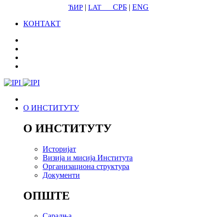
|
СРБ
|
ENG
ЋИР
LAT
КОНТАКТ
О ИНСТИТУТУ
О ИНСТИТУТУ
Историјат
Визија и мисија Института
Организациона структура
Документи
ОПШТЕ
Сарадња