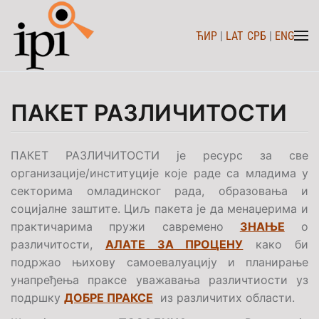
ЋИР
|
LAT
СРБ
|
ENG
Skip to main content
ПАКЕТ РАЗЛИЧИТОСТИ
ПАКЕТ РАЗЛИЧИТОСТИ је ресурс за све
организације/институције које раде са младима у
секторима омладинског рада, образовања и
социјалне заштите. Циљ пакета је да менаџерима и
практичарима пружи савремено
ЗНАЊЕ
о
различитости,
АЛАТЕ ЗА ПРОЦЕНУ
како би
подржао њихову самоевалуацију и планирање
унапређења праксе уважавања различтиости уз
подршку
ДОБРЕ ПРАКСЕ
из различитих области.