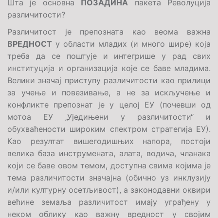
Шта је основна
ПОЗАДИНА
пакета Револуција
различитости?
Различитост је препозната као веома важна
ВРЕДНОСТ
у области младих (и много шире) која
треба да се поштује и интегрише у рад свих
институција и организација које се баве младима.
Велики значај приступу различитости као прилици
за учење и повезивање, а не за искључење и
конфликте препознат је у целој ЕУ (почевши од
мотоа ЕУ „Уједињени у различитости“ и
обухваћености широким спектром стратегија ЕУ).
Као резултат вишегодишњих напора, постоји
велика база инструмената, алата, водича, чланака
који се баве овом темом, доступна свима којима је
тема различитости значајна (обично уз инклузију
и/или културну осетљивост), а законодавни оквири
већине земаља различитост имају уграђену у
неком облику као важну вредност у својим