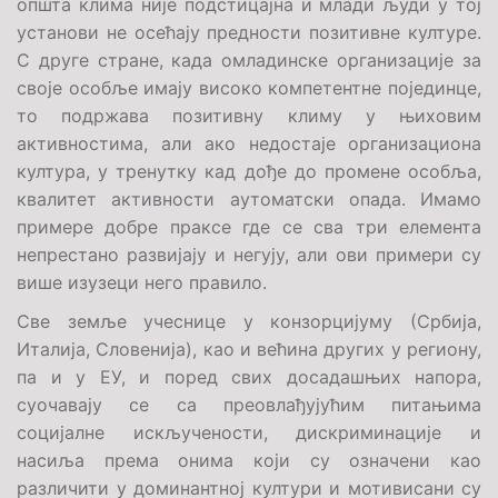
општа клима није подстицајна и млади људи у тој
установи не осећају предности позитивне културе.
С друге стране, када омладинске организације за
своје особље имају високо компетентне појединце,
то подржава позитивну климу у њиховим
активностима, али ако недостаје организациона
култура, у тренутку кад дође до промене особља,
квалитет активности аутоматски опада. Имамо
примере добре праксе где се сва три елемента
непрестано развијају и негују, али ови примери су
више изузеци него правило.
Све земље учеснице у конзорцијуму (Србија,
Италија, Словенија), као и већина других у региону,
па и у ЕУ, и поред свих досадашњих напора,
суочавају се са преовлађујућим питањима
социјалне искључености, дискриминације и
насиља према онима који су означени као
различити у доминантној култури и мотивисани су