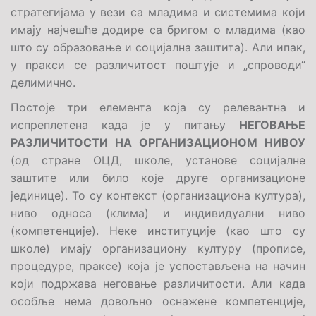
стратегијама у вези са младима и системима који
имају најчешће додире са бригом о младима (као
што су образовање и социјална заштита). Али ипак,
у пракси се различитост поштује и „спроводи“
делимично.
Постоје три елемента која су релевантна и
испреплетена када је у питању
НЕГОВАЊЕ
РАЗЛИЧИТОСТИ НА ОРГАНИЗАЦИОНОМ НИВОУ
(од стране ОЦД, школе, установе социјалне
заштите или било које друге организационе
јединице). То су контекст (организациона култура),
ниво односа (клима) и индивидуални ниво
(компетенције). Неке институције (као што су
школе) имају организациону културу (прописе,
процедуре, праксе) која је успостављена на начин
који подржава неговање различитости. Али када
особље нема довољно оснажене компетенције,