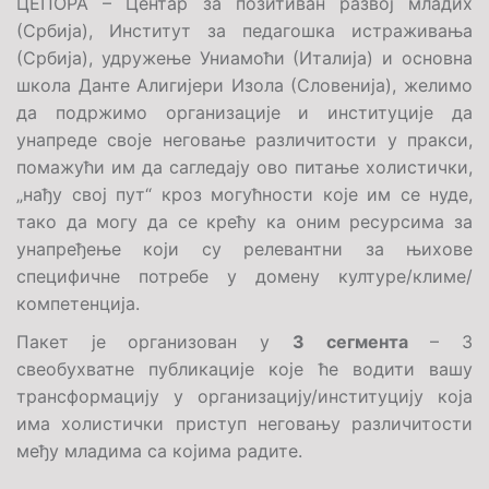
ЦЕПОРА – Центар за позитиван развој младих
(Србија), Институт за педагошка истраживања
(Србија), удружење Униамоћи (Италија) и основна
школа Данте Алигијери Изола (Словенија), желимо
да подржимо организације и институције да
унапреде своје неговање различитости у пракси,
помажући им да сагледају ово питање холистички,
„нађу свој пут“ кроз могућности које им се нуде,
тако да могу да се крећу ка оним ресурсима за
унапређење који су релевантни за њихове
специфичне потребе у домену културе/климе/
компетенција.
Пакет је организован у
3 сегмента
– 3
свеобухватне публикације које ће водити вашу
трансформацију у организацију/институцију која
има холистички приступ неговању различитости
међу младима са којима радите.