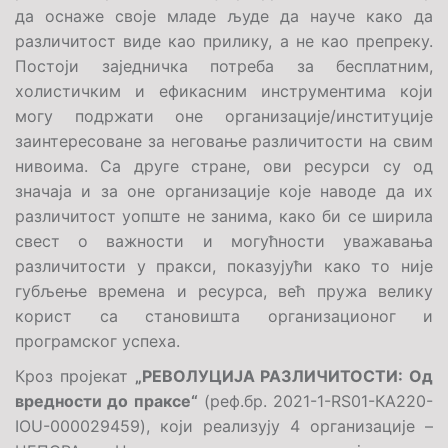
да оснаже своје младе људе да науче како да
различитост виде као прилику, а не као препреку.
Постоји заједничка потреба за бесплатним,
холистичким и ефикасним инструментима који
могу подржати оне организације/институције
заинтересоване за неговање различитости на свим
нивоима. Са друге стране, ови ресурси су од
значаја и за оне организације које наводе да их
различитост уопште не занима, како би се ширила
свест о важности и могућности уважавања
различитости у пракси, показујући како то није
губљење времена и ресурса, већ пружа велику
корист са становишта организационог и
програмског успеха.
Кроз пројекат
„РЕВОЛУЦИЈА РАЗЛИЧИТОСТИ: Од
вредности до праксе“
(реф.бр.
2021-1-RS01-КА220-
IOU-000029459
), који реализују 4 организације –