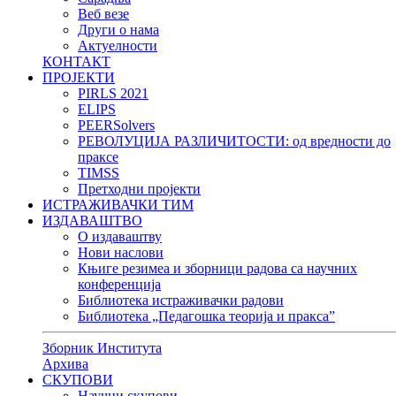
Веб везе
Други о нама
Актуелности
КОНТАКТ
ПРОЈЕКТИ
PIRLS 2021
ELIPS
PEERSolvers
РЕВОЛУЦИЈА РАЗЛИЧИТОСТИ: oд вредности до
праксе
TIMSS
Претходни пројекти
ИСТРАЖИВАЧКИ ТИМ
ИЗДАВАШТВО
О издаваштву
Нови наслови
Књиге резимеа и зборници радова са научних
конференција
Библиотека истраживачки радови
Библиотека „Педагошка теорија и пракса”
Зборник Института
Архива
СКУПОВИ
Научни скупови