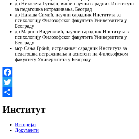
др Николета Гутвајн, виши научни сарадник Института
за педагошка истраживања, Београд
др Наташа Симић, научни сарадник Института за
психологију Филозофског факултета Универзитета у
Београду
др Марина Виденовић, научни сарадник Института за
психологију Филозофског факултета Универзитета у
Београду
мср Сања Грбић, истраживач-сарадник Института за
педагошка истраживања и асистент на Филозофском
факултету Универзитета у Београду
Facebook
Twitter
Share
Институт
Историјат
Документи