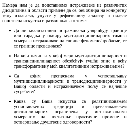
Намера нам је да подстакнемо истраживаче из различитих
дисциплина и области примене да се, без обзира на конкретну
тему излагања, упусте у рефлексивну анализу и поделе
сопствена искуства и размишљања о томе:
Да ли квалитативна истраживања учвршћују границе
или сарадња у оквиру мултидисциплинарних тимова
усмерава истраживаче на сличне феномене/проблеме, те
се границе превазилазе?
На који начин и у којој мери мултидисциплинарност и
трансдисциплинарност обезбеђују гушћи опис и већу
трансформативну моћ квалитативним истраживањима?
Са којим препрекама у успостављању
мултидисциплинарности и трансдисциплинарности у
Вашој области и истраживачком пољу се најчешће
сусрећете?
Каква су Ваша искуства са релативизовањем
успостављених традиција и превазилажењем
дисциплинарних ограничења у истраживањима
усмереним на постизање практичне промене и
остваривање друштвене одговорности?