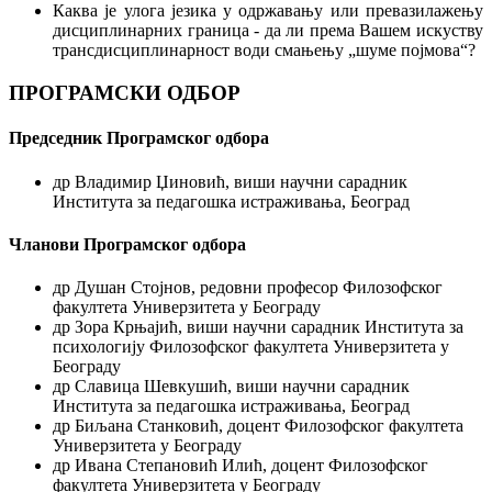
Каква је улога језика у одржавању или превазилажењу
дисциплинарних граница - да ли према Вашем искуству
трансдисциплинарност води смањењу „шуме појмова“?
ПРОГРАМСКИ ОДБОР
Председник Програмског одбора
др Владимир Џиновић, виши научни сарадник
Института за педагошка истраживања, Београд
Чланови Програмског одбора
др Душан Стојнов, редовни професор Филозофског
факултета Универзитета у Београду
др Зора Крњајић, виши научни сарадник Института за
психологију Филозофског факултета Универзитета у
Београду
др Славица Шевкушић, виши научни сарадник
Института за педагошка истраживања, Београд
др Биљана Станковић, доцент Филозофског факултета
Универзитета у Београду
др Ивана Степановић Илић, доцент Филозофског
факултета Универзитета у Београду