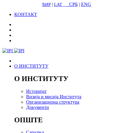
|
СРБ
|
ENG
ЋИР
LAT
КОНТАКТ
О ИНСТИТУТУ
О ИНСТИТУТУ
Историјат
Визија и мисија Института
Организациона структура
Документи
ОПШТЕ
Сарадња