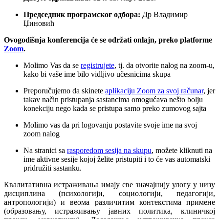
Председник програмског одбора:
Др Владимир
Џиновић
Ovogodišnja konferencija će se održati onlajn, preko platforme
Zoom
.
Molimo Vas da se
registrujete
, tj. da otvorite nalog na zoom-u,
kako bi vaše ime bilo vidljivo učesnicima skupa
Preporučujemo da skinete
aplikaciju Zoom za svoj računar
, jer
takav način pristupanja sastancima omogućava nešto bolju
konekciju nego kada se pristupa samo preko zumovog sajta
Molimo vas da pri logovanju postavite svoje ime na svoj
zoom nalog
Na stranici sa
rasporedom sesija na skupu
, možete kliknuti na
ime aktivne sesije kojoj želite pristupiti i to će vas automatski
pridružiti sastanku.
Квалитативна истраживања имају све значајнију улогу у низу
дисциплина (психологији, социологији, педагогији,
антропологији) и веома различитим контекстима примене
(образовању, истраживању јавних политика, клиничкој