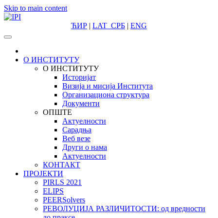
Skip to main content
ЋИР
|
LAT
СРБ
|
ENG
О ИНСТИТУТУ
О ИНСТИТУТУ
Историјат
Визија и мисија Института
Организациона структура
Документи
ОПШТЕ
Актуелности
Сарадња
Веб везе
Други о нама
Актуелности
КОНТАКТ
ПРОЈЕКТИ
PIRLS 2021
ELIPS
PEERSolvers
РЕВОЛУЦИЈА РАЗЛИЧИТОСТИ: oд вредности
до праксе