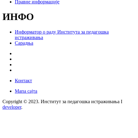
Правне информације
ИНФО
Информатор о раду Института за педагошка
истраживања
Сарадња
Контакт
Мапа сајта
Copyright © 2023. Институт за педагошка истраживања I
developer
.