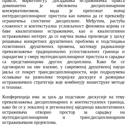
пракси, маркетингу). Досадашња истраживачка пракса
доминантно је обележена дисциплинарним
конзервативизмом, мада је препознат значај
интердисциплинарног приступа као начина да се превазиђу
ограничења сопствене дисциплине. Међутим, растућа
сложеност и контекстуална условљеност феномена којима се
баве квалитативни истраживачи, као и квалитативни
истраживачки интерес да се научна знања производе у циљу
решавања конкретних друштвених проблема и подстицања
позитивних друштвених промена, захтевају радикалније
превазилажење традиционално успостављених граница и
парадигми у смеру мултидисциплинарног приступа и сарадње
са представницима других дисциплина. Како би се
одговорило на ове изазове, у савременој друштвеној науци
јавља се покрет трансдисциплинарности, који подразумева
ослањање на разнолике теоријске дискурсе и развијање
истраживачких стратегија које комбинују вишеструке методе
и технике.
Конференција има за циљ да подстакне дискусије на тему
превазилажења дисциплинарних и контекстуалних граница,
како би се у локалној и регионалној заједници квалитативних
истраживача отворио простор за сарадњу на
мултидисциплинарним и трансдисциплинарним
истраживачким пројектима.