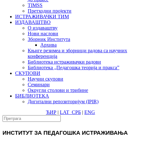
TIMSS
Претходни пројекти
ИСТРАЖИВАЧКИ ТИМ
ИЗДАВАШТВО
О издаваштву
Нови наслови
Зборник Института
Архива
Књиге резимеа и зборници радова са научних
конференција
Библиотека истраживачки радови
Библиотека „Педагошка теорија и пракса”
СКУПОВИ
Научни скупови
Семинари
Округли столови и трибине
БИБЛИОТЕКА
Дигитални репозиторијум (IPIR)
ЋИР
|
LAT
СРБ
|
ENG
ИНСТИТУТ ЗА ПЕДАГОШКА ИСТРАЖИВАЊА