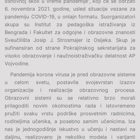
osnovnoj školi u vreme pandemije“, koji će se održati
6. novembra 2021. godine, usled situacije vezane za
pandemiju COVID-19, u onlajn formatu. Suorganizatori
skupa su Institut za pedagoška istraživanja iz
Beograda i Fakultet za odgojne i obrazovne znanosti
Sveučilišta Josip J. Strosmajer iz Osijeka. Skup je
sufinansiran od strane Pokrajinskog sekretarijata za
visoko obrazovanje i naučnoistraživačku delatnost AP
Vojvodine.
Pandemija korona virusa je pred obrazovne sisteme
u celom svetu, postavila svojevrstan izazov
organizacije i realizacije obrazovnog procesa.
Obrazovni sistemi su se relativno brzo morali
prilagoditi novim okolnostima rada i istovremeno
pružiti svaku vrstu podrške prosvetnim radnicima,
roditeljima učenika, a posebno samim učenicima. Iza
nas je jednogodišnje iskustvo u učenju i nastavi na
daljinu, realizovano je nekoliko modela i varijanti