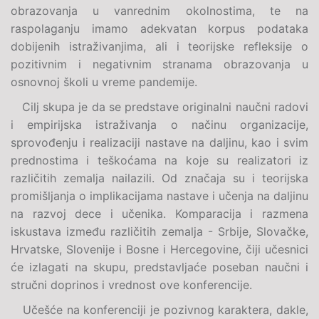
obrazovanja u vanrednim okolnostima, te na
raspolaganju imamo adekvatan korpus podataka
dobijenih istraživanjima, ali i teorijske refleksije o
pozitivnim i negativnim stranama obrazovanja u
osnovnoj školi u vreme pandemije.
Cilj skupa je da se predstave originalni naučni radovi
i empirijska istraživanja o načinu organizacije,
sprovođenju i realizaciji nastave na daljinu, kao i svim
prednostima i teškoćama na koje su realizatori iz
različitih zemalja nailazili. Od značaja su i teorijska
promišljanja o implikacijama nastave i učenja na daljinu
na razvoj dece i učenika. Komparacija i razmena
iskustava između različitih zemalja - Srbije, Slovačke,
Hrvatske, Slovenije i Bosne i Hercegovine, čiji učesnici
će izlagati na skupu, predstavljaće poseban naučni i
stručni doprinos i vrednost ove konferencije.
Učešće na konferenciji je pozivnog karaktera, dakle,