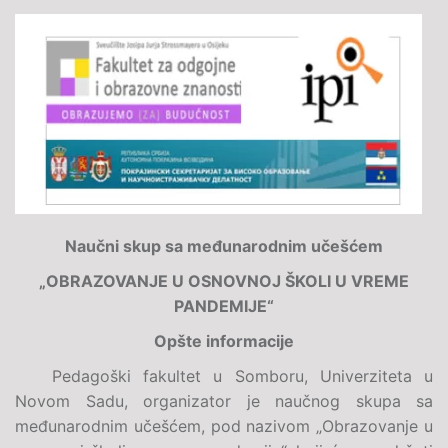
Naučni skup sa međunarodnim učešćem
„OBRAZOVANJE U OSNOVNOJ ŠKOLI U VREME
PANDEMIJE“
Opšte informacije
Pedagoški fakultet u Somboru, Univerziteta u
Novom Sadu, organizator je naučnog skupa sa
međunarodnim učešćem, pod nazivom „Obrazovanje u