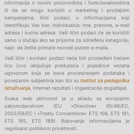
informacija o novim proizvodima i funkcionalnostima
ili da se mogu koristiti u marketing i prodajnim
kampanjama; lični podaci, u informacijama koji
identifikuju Vas kao individualca: ime, prezime, e-mail
adresa i kućna adresa. Vaši lični podaci će se koristiti
samo u slučaju ako se prijavite za određenu kategoriju,
napr. da želite primate novosti putem e-maila.
Vaši lični i kontakt podaci neće biti prosleđeni trećem
licu (ovo isključuje preduzeća i pojedince vezana
ugovorom koja se bave procesiranjem podataka i
povezanim subjektina kao što su
Institut za pedagoška
istraživanja
, internet rezultati i organizacije događaja).
Svaka web aktivnost je u skladu sa evropskim
zakonodavstvom (
EU »Directive« 95/46/EC,
2002/58/EC i »Treaty Conventions« ETS 108, ETS 181,
ETS 185, ETS 189
). Rukovanje informacijama je
regulisano politikom privatnosti.