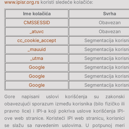
www.ipisr.org.rs
koristi sledeće kolačiće:
Ime kolačića
Svrha
CMSSESSID
Obavezan
_atuvc
Obavezan
cc_cookie_accept
Segmentacija korisn
_mauuid
Segmentacija korisn
_utma
Segmentacija korisn
Google
Segmentacija korisn
Google
Segmentacija korisn
Google
Segmentacija korisn
Gore napisani uslovi korišćenja su zakonski
obavezujući sporazum između korisnika (bilo fizičko ili
pravno lice) i IPI-a koji pokriva uslove korišćenja IPI-
ove web stranice. Koristeći IPI web stranicu, korisnici
se slažu sa navedenim uslovima. U potpunoj meri