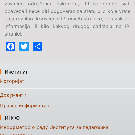
zaštićen određenim zakonom, IPI se odriče svih
obaveza i neće biti odgovaran za štetu bilo koje vrste
koja rezultira korišćenje IPI mweb stranice, dolazak do
informacija ili bilo kakvog drugog sadržaja na IPI
stranici.
Facebook
Twitter
Share
Институт
Историјат
Документи
Правне информације
ИНФО
Информатор о раду Института за педагошка
истраживања