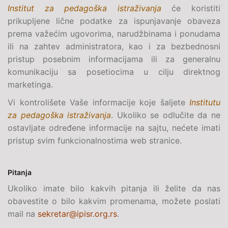
Institut za pedagoška istraživanja
će koristiti
prikupljene lične podatke za ispunjavanje obaveza
prema važećim ugovorima, narudžbinama i ponudama
ili na zahtev administratora, kao i za bezbednosni
pristup posebnim informacijama ili za generalnu
komunikaciju sa posetiocima u cilju direktnog
marketinga.
Vi kontrolišete Vaše informacije koje šaljete
Institutu
za pedagoška istraživanja
. Ukoliko se odlučite da ne
ostavljate određene informacije na sajtu, nećete imati
pristup svim funkcionalnostima web stranice.
Pitanja
Ukoliko imate bilo kakvih pitanja ili želite da nas
obavestite o bilo kakvim promenama, možete poslati
mail na
sekretar@ipisr.org.rs
.