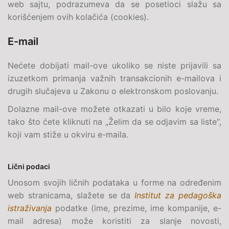
web sajtu, podrazumeva da se posetioci slažu sa
korišćenjem ovih kolačića (cookies).
E-mail
Nećete dobijati
mail
-ove ukoliko se niste prijavili sa
izuzetkom primanja važnih transakcionih e-mailova i
drugih slučajeva u Zakonu o elektronskom poslovanju.
Dolazne mail-ove možete otkazati u bilo koje vreme,
tako što ćete kliknuti na „Želim da se odjavim sa liste“,
koji vam stiže u okviru
e-maila
.
Lični podaci
Unosom svojih ličnih podataka u forme na određenim
web stranicama, slažete se da
Institut za pedagoška
istraživanja
podatke (ime, prezime, ime kompanije,
e-
mail
adresa) može koristiti za slanje novosti,