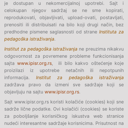
je dostupan u nekomercijalnoj upotrebi. Sajt i
celokupan njegov sadržaj se ne sme kopirati,
reprodukovati, objavljivati, upload-ovati, postavljati,
prenositi ili distribuisati na bilo koji drugi način, bez
predhodne pismene saglasnosti od strane
Instituta za
pedagoška istraživanja
.
Institut za pedagoška istraživanja
ne preuzima nikakvu
odgovornost za povremene probleme funkcionisanja
sajta
www.ipisr.org.rs
, ili bilo kakvo oštećenje koje
proizilazi iz upotrebe netačnih ili nepotpunih
informacija.
Institut za pedagoška istraživanja
zadržava pravo da izmeni sve sadržaje koji se
objavljuju na sajtu
www.ipisr.org.rs
.
Sajt www.ipisr.org.rs koristi kolačiće (cookies) koji sne
sadrže lične podatke. Ovi kolačići (cookies) se koriste
za poboljšanje korisničkog iskustva web stranice
nudeći interesantne sadržaje korisnicima. Prisutnost na