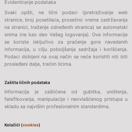
Evidentiranje podataka
Svaki opšti, ne lični podaci (pretraživanje web
stranice, broj posetilaca, prosečno vreme zadržavanja
na stranici, traženje određenih stranica) se automatski
snima (ne kao deo Vašeg logovanja). Ove informacije
se koriste isključivo za praćenje gore navedenih
informacija, u cilju poboljšanja sadržaja i korišćenja.
Podaci dobijeni na ovaj način se neće koristiti niti biti
prosleđeni dalje, trećim licima.
Zaštita ličnih podataka
Informacija je zaštićena od gubitka, uništenja,
falsifikovanja, manipulacije i neovlašćenog pristupa u
skladu sa najvišim profesionalnim standardima.
Kolačići (
cookies
)