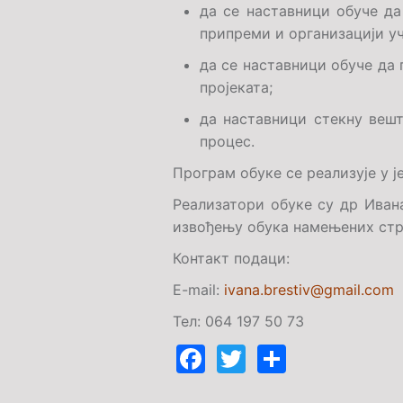
да се наставници обуче да
припреми и организацији уч
да се наставници обуче да 
пројеката;
да наставници стекну вешт
процес.
Програм
обуке
се реализује у 
Реализатори обуке су
др
Иван
извођењу обука намењених стр
Контакт подаци:
E
-
mail
:
ivana.brestiv@gmail.com
Тел: 064 197 50 73
Facebook
Twitter
Share