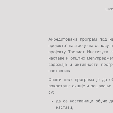
шко
А
кредитовани програм под н
пројекте
” настао је на основу
пројекту Тролист Института 
наставе и општих међупредме
садржаја и активности прогр
наставника.
Општи циљ програма је да об
покретање акције и решавање 
су:
да се наставници обуче д
настави;