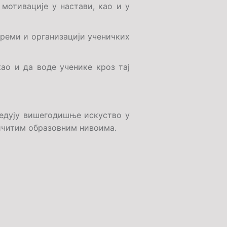
мотивације у настави, као и у
преми и организацији ученичких
ао и да воде ученике кроз тај
седују вишегодишње искуство у
ичитим образовним нивоима.