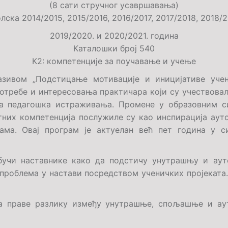
(8 сати стручног усавршавања)
лска 2014/2015, 2015/2016, 2016/2017, 2017/2018
,
2018/2
2019/2020. и 2020/2021.
година
К
ат
алошки
број
540
К
2:
компетенције за поучавање и учење
азивом „
Подстицање мотивације и иницијативе уче
 потребе и интересовања практичара који су учество
за педагошка истраживања. Промене у образовним си
тних компетенција послужиле су као инспирација а
ама. Овај програм је актуелан већ пет година у 
учи наставнике како да подстичу унутрашњу и аут
проблема у настави посредством ученичких пројекат
а праве разлику између унутрашње, спољашње и ау