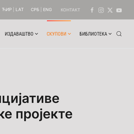
ЋИР
|
LAT
СРБ
|
ENG
КОНТАКТ
ИЗДАВАШТВО
СКУПОВИ
БИБЛИОТЕКА
цијативе
ке пројекте