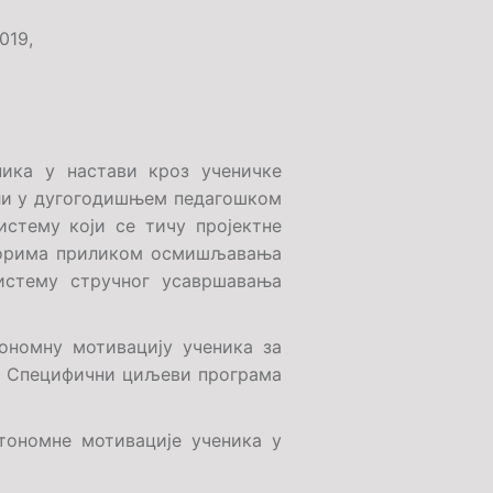
019
,
ника у настави кроз ученичке
вали у дугогодишњем педагошком
стему који се тичу пројектне
уторима приликом осмишљавања
систему стручног усавршавања
ономну мотивацију ученика за
а. Специфични циљеви програма
тономне мотивације ученика у