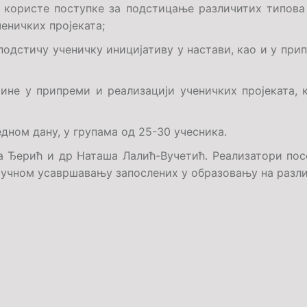
 користе поступке за подстицање различитих типова 
еничких пројеката;
подстичу ученичку иницијативу у настави, као и у при
ине у припреми и реализацији ученичких пројеката, к
једном дану, у групама од 25-30 учесника.
а Ђерић
и д
р
Наташа Лалић-Вучетић
. Реализатори по
учном усавршавању запослених у образовању на разл