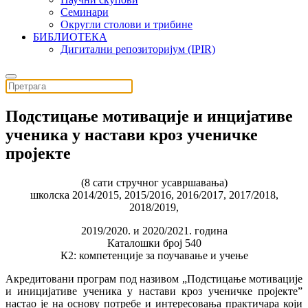
Семинари
Округли столови и трибине
БИБЛИОТЕКА
Дигитални репозиторијум (IPIR)
Подстицање мотивације и инцијативе
ученика у настави кроз ученичке
пројекте
(8 сати стручног усавршавања)
школска 2014/2015, 2015/2016, 2016/2017, 2017/2018
,
2018/2019
,
2019/2020. и 2020/2021.
година
К
ат
алошки
број
540
К
2:
компетенције за поучавање и учење
А
кредитовани програм под називом „
Подстицање мотивације
и иницијативе ученика у настави кроз ученичке пројекте
”
настао је на основу потребе и интересовања практичара који