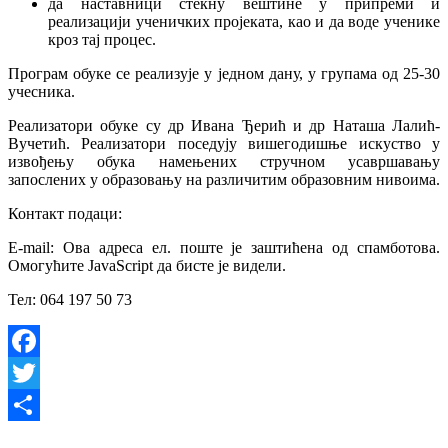
да наставници стекну вештине у припреми и
реализацији ученичких пројеката, као и да воде ученике
кроз тај процес.
Програм
обуке
се реализује у једном дану, у групама од 25-30
учесника.
Реализатори обуке су
др
Ивана Ђерић
и д
р
Наташа Лалић-
Вучетић
. Реализатори поседују вишегодишње искуство у
извођењу обука намењених стручном усавршавању
запослених у образовању на различитим образовним нивоима.
Контакт подаци:
E
-
mail
:
Ова адреса ел. поште је заштићена од спамботова.
Омогућите JavaScript да бисте је видели.
Тел: 064 197 50 73
Facebook
Twitter
Share