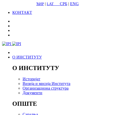
|
СРБ
|
ENG
ЋИР
LAT
КОНТАКТ
О ИНСТИТУТУ
О ИНСТИТУТУ
Историјат
Визија и мисија Института
Организациона структура
Документи
ОПШТЕ
Сарадња