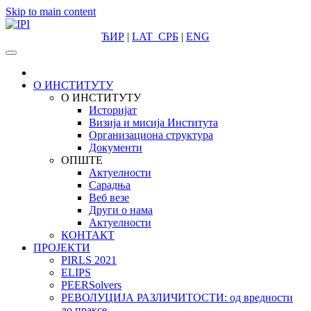
Skip to main content
ЋИР
|
LAT
СРБ
|
ENG
О ИНСТИТУТУ
О ИНСТИТУТУ
Историјат
Визија и мисија Института
Организациона структура
Документи
ОПШТЕ
Актуелности
Сарадња
Веб везе
Други о нама
Актуелности
КОНТАКТ
ПРОЈЕКТИ
PIRLS 2021
ELIPS
PEERSolvers
РЕВОЛУЦИЈА РАЗЛИЧИТОСТИ: oд вредности
до праксе