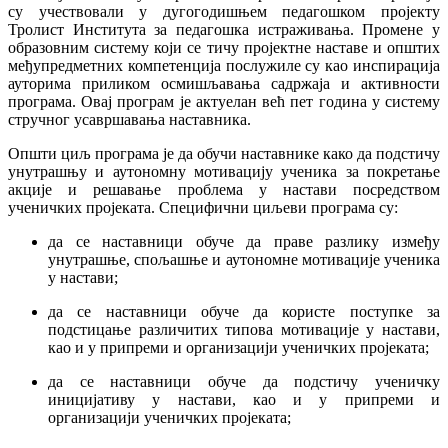
су учествовали у дугогодишњем педагошком пројекту
Тролист Института за педагошка истраживања. Промене у
образовним систему који се тичу пројектне наставе и општих
међупредметних компетенција послужиле су као инспирација
ауторима приликом осмишљавања садржаја и активности
програма. Овај програм је актуелан већ пет година у систему
стручног усавршавања наставника.
Општи циљ програма је да обучи наставнике како да подстичу
унутрашњу и аутономну мотивацију ученика за покретање
акције и решавање проблема у настави посредством
ученичких пројеката. Специфични циљеви програма су:
да се наставници обуче да праве разлику између
унутрашње, спољашње и аутономне мотивације ученика
у настави;
да се наставници обуче да користе поступке за
подстицање различитих типова мотивације у настави,
као и у припреми и организацији ученичких пројеката;
да се наставници обуче да подстичу ученичку
иницијативу у настави, као и у припреми и
организацији ученичких пројеката;