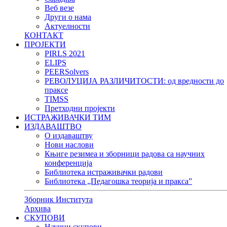
Веб везе
Други о нама
Актуелности
КОНТАКТ
ПРОЈЕКТИ
PIRLS 2021
ELIPS
PEERSolvers
РЕВОЛУЦИЈА РАЗЛИЧИТОСТИ: oд вредности до
праксе
TIMSS
Претходни пројекти
ИСТРАЖИВАЧКИ ТИМ
ИЗДАВАШТВО
О издаваштву
Нови наслови
Књиге резимеа и зборници радова са научних
конференција
Библиотека истраживачки радови
Библиотека „Педагошка теорија и пракса”
Зборник Института
Архива
СКУПОВИ
Научни скупови