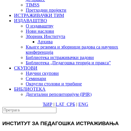
TIMSS
Претходни пројекти
ИСТРАЖИВАЧКИ ТИМ
ИЗДАВАШТВО
О издаваштву
Нови наслови
Зборник Института
Архива
Књиге резимеа и зборници радова са научних
конференција
Библиотека истраживачки радови
Библиотека „Педагошка теорија и пракса”
СКУПОВИ
Научни скупови
Семинари
Округли столови и трибине
БИБЛИОТЕКА
Дигитални репозиторијум (IPIR)
ЋИР
|
LAT
СРБ
|
ENG
ИНСТИТУТ ЗА ПЕДАГОШКА ИСТРАЖИВАЊА