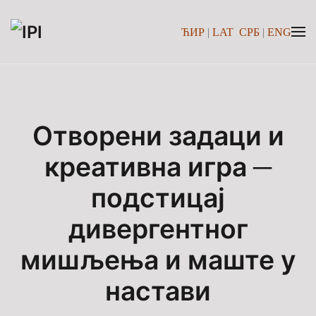
ЋИР
|
LAT
СРБ
|
ENG
Skip to main content
Отворени задаци и
креативна игра ─
подстицај
дивергентног
мишљења и маште у
настави