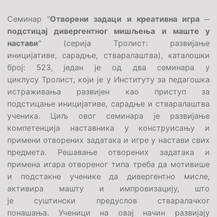
Семинар "
Отворени задаци и креативна игра ─
подстицај дивергентног мишљења и маште у
настави
" (серија Tролист: развијање
иницијативе, сарадње, стварала
штва), каталошки
број: 523, један је од два семинара у
циклусу Тролист, који је у Институту за педагошка
истраживања развијен као приступ за
подстицање иницијативе, сарадње и стваралаштва
ученика. Циљ овог семинара је развијање
компетенција наставника у конструисању и
примени отворених задатака и игре у настави свих
предмета. Решавање отворених задатака и
примена игара отвореног типа треба да мотивише
и подстакне ученике да дивергентно мисле,
активира машту и импровизацију, што
је суштински предуслов стварал
ачког
понашања. Ученици на овај начин развијају