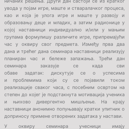
ничаних решења. Други дан састоји се из кратког
увода у појам игре, маште и стваралачког процеса,
као и која је улога игре и маште у развоју и
образовању деце и младих, а затим радионице у
којој наставници индивидуално и/или у мањим
групама формулишу различите игре, припремајући
час у оквиру свог предмета. Између прва два
дана и трећег дана семинара наставници реализују
планиран час и бележе запажања. Трећи дан
семинара заказује се када сви
обаве задатак: дискутује се о успесима
и проблемима који су се појавили током
реализације сваког часа, с посебним освртом на
степен до којег је подстакнута мотивација ученика
и њихово дивергентно мишљење. На крају
наставници анонимно попуњавају кратки упитник о
доприносу примене отворених задатака у настави.
У оквиру семинара учесници имају