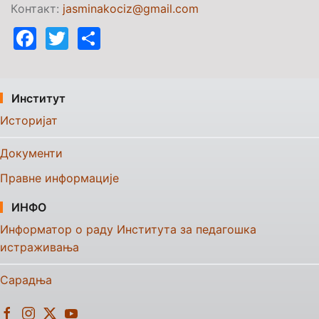
К
о
нтакт:
jasminakociz@gmail.com
Facebook
Twitter
Share
Институт
Историјат
Документи
Правне информације
ИНФО
Информатор о раду Института за педагошка
истраживања
Сарадња