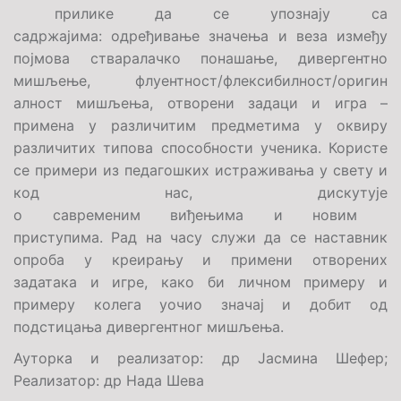
прилике да се упознају са
садржајима: одређивање значења и веза између
појмова стваралачко понашање, дивергентно
мишљење, флуентност/флексибилност/оригин
алност мишљења, отворени задаци и игра –
примена у различитим предметима у оквиру
различитих типова способности ученика. Користе
се примери из педагошких истраживања у свету и
код нас, дискутује
о савременим виђењима и новим
приступима. Рад на часу служи да се наставник
опроба у креирању и примени отворених
задатака и игре, како би личном примеру и
примеру колега уочио значај и добит од
подстицања дивергентног мишљења.
Аутор
ка и реализатор
: др
Јасмина Шефер;
Реализатор:
др
Нада Шева