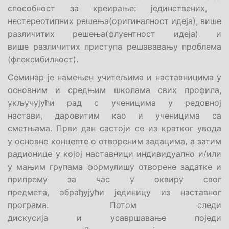
способност за креирање: јединствених,
нестереотипних решења(оригиналност идеја), више
различитих решења(флуентност идеја) и
више различитих приступа решававању проблема
(флексибилност).
Семинар је намењен учитељима и наставницима у
основним и средњим школама свих профила,
укључујући рад с ученицима у редовној
настави, даровитим као и ученицима са
сметњама. Први дан састоји се из кратког увода
у основне концепте о отвореним задацима, а затим
радионице у којој наставници индивидуално и/или
у мањим групама формулишу отворене задатке и
припрему за час у оквиру свог
предмета, обрађујући јединицу из наставног
програма. Потом следи
дискусија и усавршавање поједи