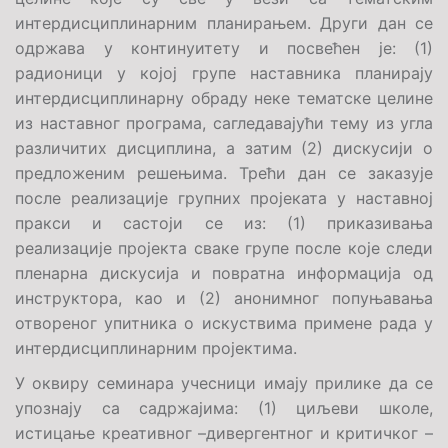
интердисциплинарним планирањем. Други дан се
одржава у континуитету и посвећен је: (1)
радионици у којој групе наставника планирају
интердисциплинарну обраду неке тематске целине
из наставног програма, сагледавајући тему из угла
различитих дисциплина, а затим (2) дискусији о
предложеним решењима. Трећи дан се заказује
после реализације групних пројеката у наставној
пракси и састоји се из: (1) приказивања
реализације пројекта сваке групе после које следи
пленарна дискусија и повратна информација од
инструктора, као и (2) анонимног попуњавања
отвореног упитника о искуствима примене рада у
интердисциплинарним пројектима.
У оквиру семинара учесници имају
прилике да се
упознају са садржајима: (1) циљеви школе,
истицање креативног –дивергентног и критичког –