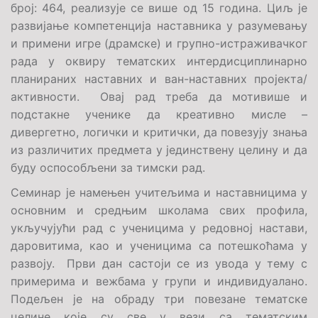
број: 464, реализује се више од 15 година. Циљ је
развијање компетенција наставника у разумевању
и примени игре (драмске) и групно-истраживачког
рада у оквиру тематских интердисциплинарно
планираних наставних и ван-наставних пројекта/
активности. Овај рад треба да мотивише и
подстакне ученике да креативно мисле –
дивергетно, логички и критички, да повезују знања
из различитих предмета у јединствену целину и да
буду оспособљени за тимски рад.
Семинар је намењен учитељима и наставницима у
основним и средњим школама свих профила,
укључујући рад с ученицима у редовној настави,
даровитима, као и ученицима са потешкоћама у
развоју. Први дан састоји се из увода у тему с
примерима и вежбама у групи и индивидуалано.
Подељен је на обраду три повезане тематске
целине које су све у вези са тематским