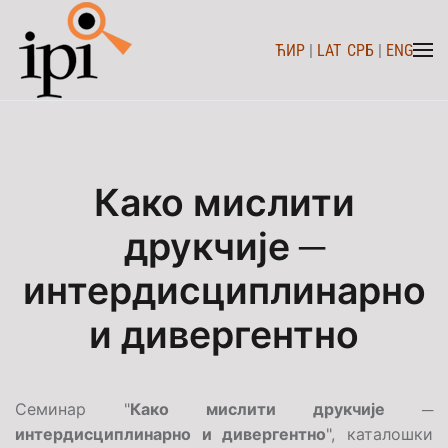
ЋИР
|
LAT
СРБ
|
ENG
Skip to main content
Како мислити
друкчије ─
интердисциплинарно
и дивергентно
Семинар "
Како мислити друкчије ─
интердисциплинарно и дивергентно
", каталошки