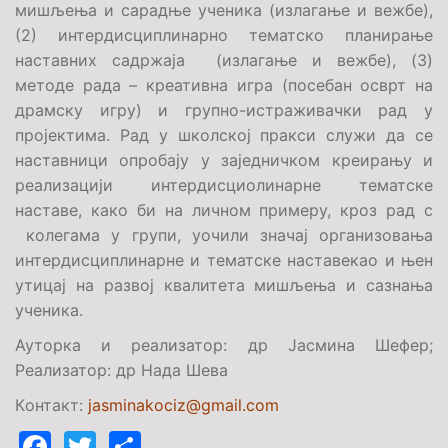
мишљења и сарадње ученика (излагање и вежбе),
(2) интердисциплинарно тематско планирање
наставних садржаја (излагање и вежбе), (3)
методе рада – креативна игра (посебан осврт на
драмску игру) и групно-истраживачки рад у
пројектима. Рад у школској пракси служи да се
наставници опробају у заједничком креирању и
реализацији интердисциолинарне тематске
наставе, како би на личном примеру, кроз рад с
колегама у групи, уочили значај организовања
интердисциплинарне и тематске наставекао и њен
утицај на развој квалитета мишљења и сазнања
ученика.
Аутор
ка и реализатор
: др
Јасмина Шефер;
Реализатор:
др
Нада Шева
К
о
нтакт:
jasminakociz@gmail.com
Facebook
Twitter
Share