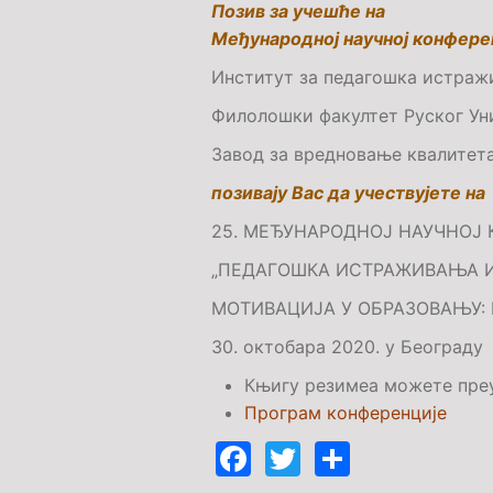
Позив за учешће на
Међународној научној конфере
Институт за педагошка истражи
Филолошки факултет Руског Уни
Завод за вредновање квалитета
позивају Вас да учествујете на
25. МЕЂУНАРОДНОЈ НАУЧНОЈ
„ПЕДАГОШКА ИСТРАЖИВАЊА И
МОТИВАЦИЈА У ОБРАЗОВАЊУ:
30. октобар
а
20
20
.
у Београду
Књигу резимеа можете пре
Програм конференције
Facebook
Twitter
Share