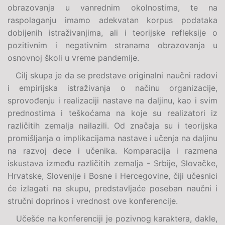
obrazovanja u vanrednim okolnostima, te na
raspolaganju imamo adekvatan korpus podataka
dobijenih istraživanjima, ali i teorijske refleksije o
pozitivnim i negativnim stranama obrazovanja u
osnovnoj školi u vreme pandemije.
Cilj skupa je da se predstave originalni naučni radovi
i empirijska istraživanja o načinu organizacije,
sprovođenju i realizaciji nastave na daljinu, kao i svim
prednostima i teškoćama na koje su realizatori iz
različitih zemalja nailazili. Od značaja su i teorijska
promišljanja o implikacijama nastave i učenja na daljinu
na razvoj dece i učenika. Komparacija i razmena
iskustava između različitih zemalja - Srbije, Slovačke,
Hrvatske, Slovenije i Bosne i Hercegovine, čiji učesnici
će izlagati na skupu, predstavljaće poseban naučni i
stručni doprinos i vrednost ove konferencije.
Učešće na konferenciji je pozivnog karaktera, dakle,