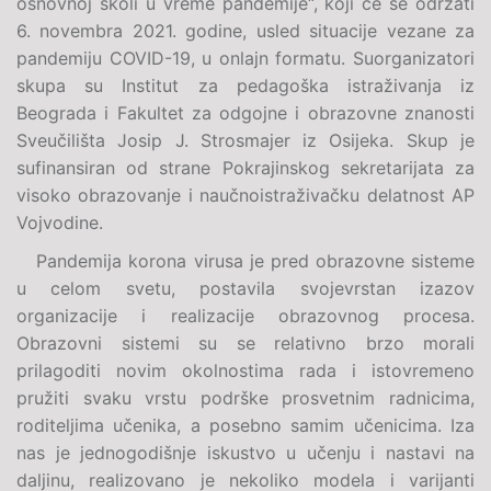
osnovnoj školi u vreme pandemije“, koji će se održati
6. novembra 2021. godine, usled situacije vezane za
pandemiju COVID-19, u onlajn formatu. Suorganizatori
skupa su Institut za pedagoška istraživanja iz
Beograda i Fakultet za odgojne i obrazovne znanosti
Sveučilišta Josip J. Strosmajer iz Osijeka. Skup je
sufinansiran od strane Pokrajinskog sekretarijata za
visoko obrazovanje i naučnoistraživačku delatnost AP
Vojvodine.
Pandemija korona virusa je pred obrazovne sisteme
u celom svetu, postavila svojevrstan izazov
organizacije i realizacije obrazovnog procesa.
Obrazovni sistemi su se relativno brzo morali
prilagoditi novim okolnostima rada i istovremeno
pružiti svaku vrstu podrške prosvetnim radnicima,
roditeljima učenika, a posebno samim učenicima. Iza
nas je jednogodišnje iskustvo u učenju i nastavi na
daljinu, realizovano je nekoliko modela i varijanti