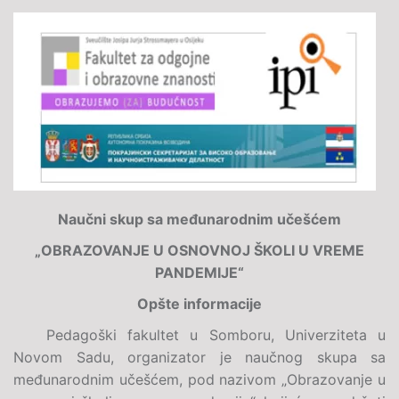
Naučni skup sa međunarodnim učešćem
„OBRAZOVANJE U OSNOVNOJ ŠKOLI U VREME
PANDEMIJE“
Opšte informacije
Pedagoški fakultet u Somboru, Univerziteta u
Novom Sadu, organizator je naučnog skupa sa
međunarodnim učešćem, pod nazivom „Obrazovanje u