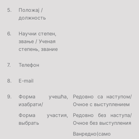
5.
Положај /
должность
6.
Научни степен,
звање /
Ученая
степень, звание
7.
Телефон
8.
E
-
mail
9
.
Форма учешћа,
Редовно са наступом/
изабрати/
Очное с выступлением
Форма участия,
Редовно без наступа/
выбрать
Очное без выступления
Ванредно(само