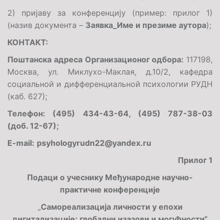
2)
пријаву за конференцију (пример: прилог 1)
(назив документа –
Заявка
_Име и презиме аутора
);
КОНТАКТ:
Поштанска адреса Организационог одбора
:
117198,
Москва, ул. Миклухо-Маклая, д.10/2, кафедра
социальной и дифференциальной психологии РУДН
(каб. 627);
Телефон: (495) 434-43-64, (495) 787-38-03
(доб. 12-67);
E-mail
:
psyhologyrudn
2
2
@
yandex
.
ru
Прилог 1
Подаци о учеснику Међународне научно-
практичне конференције
„
Самореализација личности у епохи
дигитализације: глобални изазови и могућности“