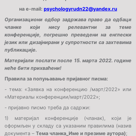
на
e
-
mail
:
psychologyrudn
22
@
yandex
.
ru
Организациони одбор задржава право да одбаци
чланке који нису релевантни за теме
конференције, погрешно преведени на енглески
језик
ил
и дизајнирани у супротности са захтевима
публикације.
Материјали послати после 15. марта 2022. године
неће бити прихваћени!
Правила
за попуњавање
пријавног писма:
- тема: «Заявка на конференцию /
март
/20
22
» или
«Материалы конференции/
март
/20
22
»;
-
пријавно писмо треба да садржи
:
1)
материјал конференције (чланак), који је
оформљен у складу са указаним правилима
(назив
документа –
Тема чланка_Име и презиме аутора)
;