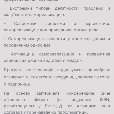
- Екстремни типови делатности: проблеми и
могућности самореализације.
- Савремени проблеми и перспективе
самореализације код припадника органа реда.
- Самореализација личности у крос-културним и
породичним односима.
- Активација самореализације и превентива
социјалних ризика код деце и младих.
Програм конференције
подразумева провођење
пленарног и тематског заседања, „округлог стола“
и радионица.
На основу материјала конференције биће
објављена збирка
(
c
а
индексом
ISBN
,
регистрацијом у РИНЦ
-у
),
са чланцима, који
одговарају горенаведеној проблематици.