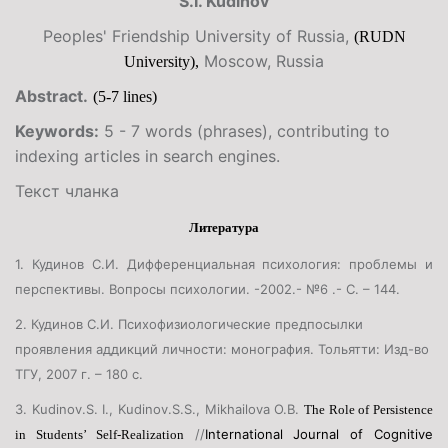
S.I. Kudinov
Peoples' Friendship University of Russia,
(RUDN
Moscow, Russia
University)
,
Abstract.
(5-7 lines)
Keywords:
5 - 7 words (phrases), contributing to
indexing articles in search engines.
Текст чланка
Литература
1. Кудинов С.И. Дифференциальная психология: проблемы и
перспективы. Вопросы психологии. -2002.- №6 .- С. – 144.
2. Кудинов С.И. Психофизиологические предпосылки
проявления аддикций личности: монография. Тольятти
:
Изд
-
во
ТГУ
, 2007
г
. – 180
с
.
3. Kudinov.S. I., Kudinov.S.S., Mikhailova O.B.
The Role of Persistence
//
International Journal of Cognitive
in Students’ Self-Realization