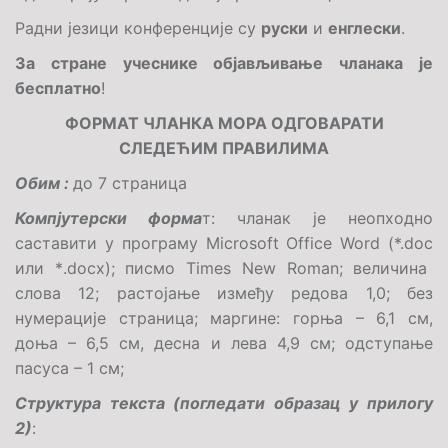
Радни језици конференције су
руски
и
енглески
.
За стране учеснике објављивање чланака је
бесплатно
!
ФОРМАТ ЧЛАНКА МОРА ОДГОВАРАТИ
СЛЕДЕЋИМ ПРАВИЛИМА
Обим
:
до
7
страница
Компјутерски форма
т:
чланак је неопходно
саставити у програму
Microsoft
Office
Word
(*.
doc
или *
.
doc
х
);
писмо
Times
New
Roman
;
величина
слова
12;
растојање између редова
1,0; без
нумерације страница; маргине: горња – 6,1 см,
доња – 6,5 см, десна и лева 4,9 см; одступање
пасуса – 1 см;
Структура текста (погледати образац у прилогу
2)
: