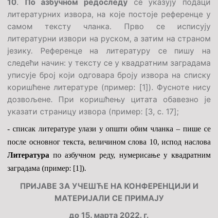
10
.
По азбучном редоследу
се указују подаци
литературних извора, на које постоје референце у
самом тексту чланка. Прво се исписују
литературни извори на руском, а затим на страном
језику. Р
еференце на литературу се пишу на
следећи начин: у тексту се у
квадратним заградама
уписује број који одговара броју извора на списку
коришћене литературе (пример:
[
1
]
). Фусноте нису
дозвољене. При коришћењу цитата обавезно је
указати страницу извора (пример:
[
3, с. 17
]
;
- списак литературе улази у општи обим чланка – пише се
после основног текста, величином слова 10, испод наслова
Литература
по азбучном реду, нумерисање у квадратним
заградама (пример:
[
1
]
).
ПРИЈАВЕ ЗА УЧЕШЋЕ НА КОНФЕРЕНЦИЈИ И
МАТЕРИЈАЛИ СЕ ПРИМАЈУ
до 15. ма
рт
а 2022. г.