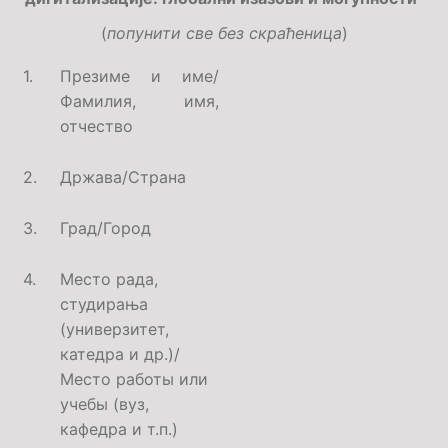
(
попунити све без скраћеница
)
1.
Презиме и име/
Фамилия, имя,
отчество
2.
Држава/
Страна
3.
Град/
Город
4.
Место рада,
студирања
(универзитет,
катедра и др.)/
Место работы или
учебы (вуз,
кафедра и т.п.)