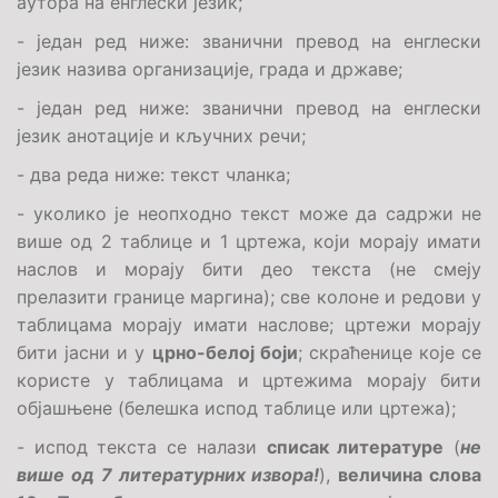
аутора на енглески језик;
- један ред ниже: званични превод на енглески
језик назива организације, града и државе;
- један ред ниже: званични превод на енглески
језик анотације и кључних речи;
-
два реда ниже
: текст чланка;
- уколико је неопходно текст може да садржи не
више од 2 таблице и 1 цртежа, који морају имати
наслов и морају бити део текста (не смеју
прелазити границе маргина); све колоне и редови у
таблицама морају имати наслове; цртежи морају
бити јасни и у
црно-белој боји
; скраћенице које се
користе у таблицама и цртежима морају бити
објашњене (белешка испод таблице или цртежа);
- испод текста се налази
списак литературе
(
не
више од 7 литературних извора!
),
величина слова