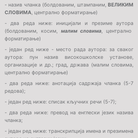
-
назив
чланка (
болдованим, штампаним,
ВЕЛИКИМ
СЛОВИМА
,
централно форматирање
)
-
два реда ниже
: иници
ј
али и презиме аутора
(болдованим, косим,
малим словима
, централно
форматирање
)
-
један ред ниже -
место ра
да
аутор
а: за сваког
аутора: пун назив високошколске установе,
организације и др.; град, држава (малим словима,
централно форматирање)
- два реда ниже: анотација садржаја чланка (5-7
редова);
- један ред ниже: списак кључних речи (5-7);
- два реда ниже: превод на енглески језик назива
чланка;
- један ред ниже: транскрипција имена и презимена