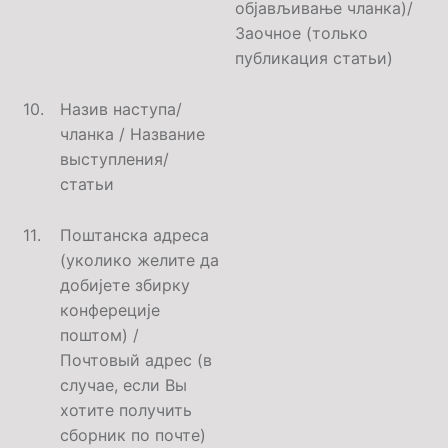
објављивање чланка)/
Заочное (только
публикация статьи)
1
0.
Назив наступа
/
чланка / Название
выступления
/
статьи
1
1
.
Поштанска адреса
(уколико желите да
добијете збирку
конфереције
поштом)
/
Почтовый адрес (в
случае, если Вы
хотите получить
сборник по почте)