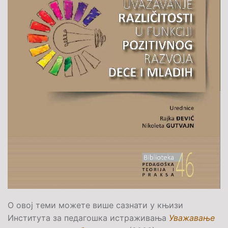
О овој теми можете више сазнати у књизи
Института за педагошка истраживања
Уважавање