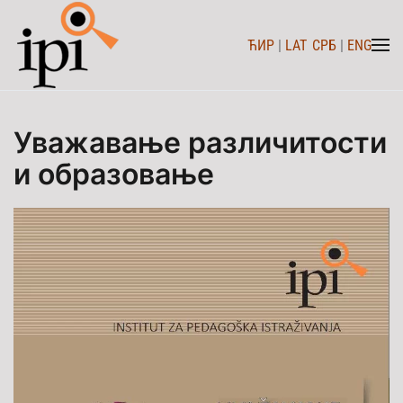
ЋИР
|
LAT
СРБ
|
ENG
Skip to main content
Уважавање различитости
и образовање