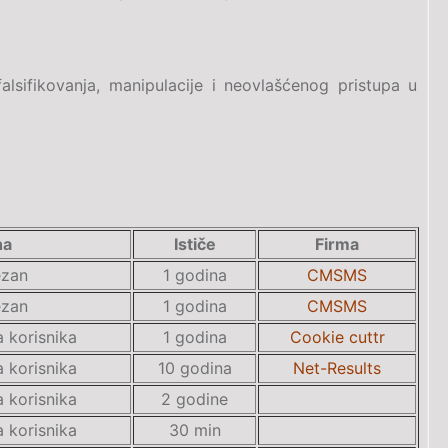
falsifikovanja, manipulacije i neovlašćenog pristupa u
ha
Ističe
Firma
zan
1 godina
CMSMS
zan
1 godina
CMSMS
 korisnika
1 godina
Cookie cuttr
 korisnika
10 godina
Net-Results
 korisnika
2 godine
 korisnika
30 min