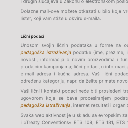
i drugih slučajeva u Zakonu o elektronskom poslo
Dolazne mail-ove možete otkazati u bilo koje vr
liste“, koji vam stiže u okviru
e-maila
.
Lični podaci
Unosom svojih ličnih podataka u forme na o
pedagoška istraživanja
podatke (ime, prezime, 
novosti, informacija o novim proizvodima i fun
prodajnim kampanjama; lični podaci, u informacija
e-mail adresa i kućna adresa. Vaši lični podac
određenu kategoriju, napr. da želite primate novo
Vaši lični i kontakt podaci neće biti prosleđeni 
ugovorom koja se bave procesiranjem podat
pedagoška istraživanja
, internet rezultati i organ
Svaka web aktivnost je u skladu sa evropskim z
i »Treaty Conventions« ETS 108, ETS 181, ETS