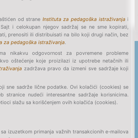
aštićen od strane
Instituta za pedagoška istraživanja
i
 Sajt i celokupan njegov sadržaj se ne sme kopirati,
i, prenositi ili distribuisati na bilo koji drugi način, bez
ta za pedagoška istraživanja
.
ma nikakvu odgovornost za povremene probleme
akvo oštećenje koje proizilazi iz upotrebe netačnih ili
traživanja
zadržava pravo da izmeni sve sadržaje koji
koji sne sadrže lične podatke. Ovi kolačići (cookies) se
b stranice nudeći interesantne sadržaje korisnicima.
ioci slažu sa korišćenjem ovih kolačića (cookies).
li sa izuzetkom primanja važnih transakcionih e-mailova