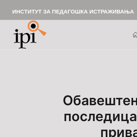
ИНСТИТУТ ЗА ПЕДАГОШКА ИСТРАЖИВАЊА
Skip to main content
Обавештењ
последицам
прив