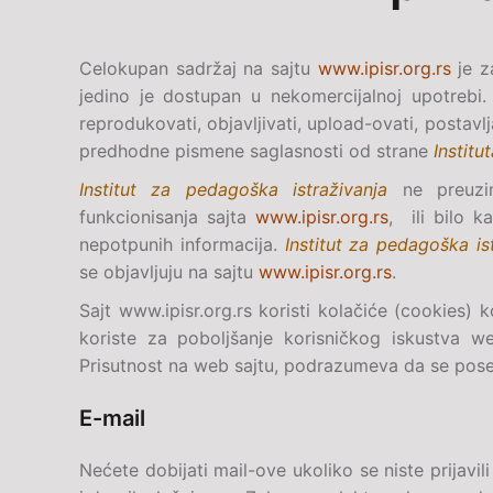
Celokupan sadržaj na sajtu
www.ipisr.org.rs
je z
jedino je dostupan u nekomercijalnoj upotrebi.
reprodukovati, objavljivati, upload-ovati, postavljat
predhodne pismene saglasnosti od strane
Institu
Institut za pedagoška istraživanja
ne preuzi
funkcionisanja sajta
www.ipisr.org.rs
, ili bilo k
nepotpunih informacija.
Institut za pedagoška is
se objavljuju na sajtu
www.ipisr.org.rs
.
Sajt www.ipisr.org.rs koristi kolačiće (cookies) 
koriste za poboljšanje korisničkog iskustva we
Prisutnost na web sajtu, podrazumeva da se poset
E-mail
Nećete dobijati
mail
-ove ukoliko se niste prijavi