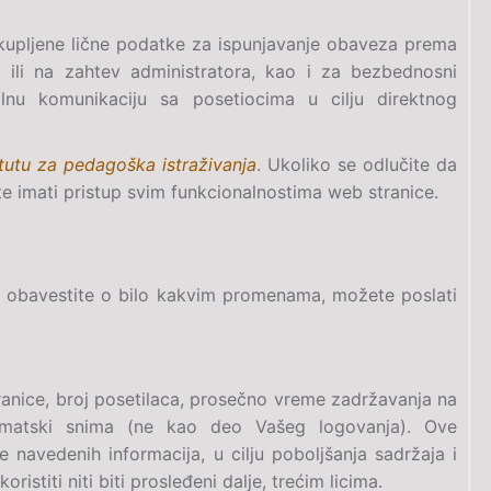
rikupljene lične podatke za ispunjavanje obaveza prema
li na zahtev administratora, kao i za bezbednosni
lnu komunikaciju sa posetiocima u cilju direktnog
itutu za pedagoška istraživanja
. Ukoliko se odlučite da
te imati pristup svim funkcionalnostima web stranice.
nas obavestite o bilo kakvim promenama, možete poslati
tranice, broj posetilaca, prosečno vreme zadržavanja na
utomatski snima (ne kao deo Vašeg logovanja). Ove
e navedenih informacija, u cilju poboljšanja sadržaja i
ristiti niti biti prosleđeni dalje, trećim licima.