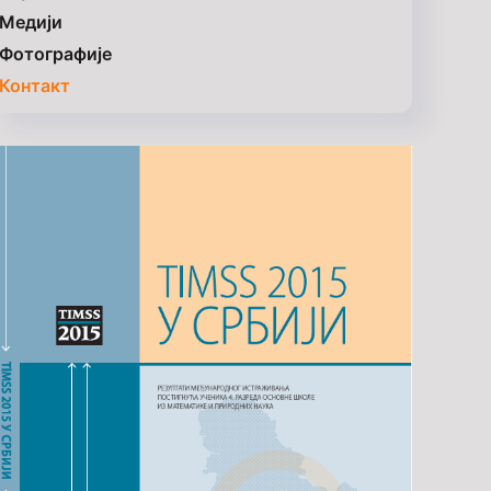
Медији
Фотографије
Контакт