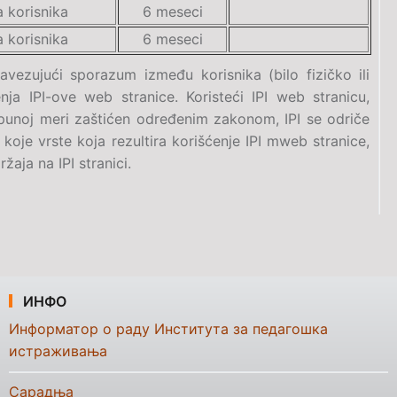
 korisnika
6 meseci
 korisnika
6 meseci
avezujući sporazum između korisnika (bilo fizičko ili
enja IPI-ove web stranice. Koristeći IPI web stranicu,
tpunoj meri zaštićen određenim zakonom, IPI se odriče
koje vrste koja rezultira korišćenje IPI mweb stranice,
žaja na IPI stranici.
ИНФО
Информатор о раду Института за педагошка
истраживања
Сарадња