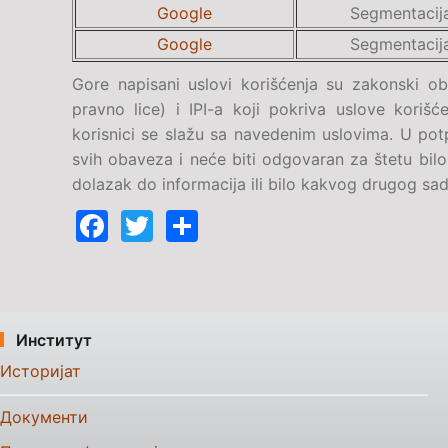
Google
Segmentacija
Google
Segmentacija
Gore napisani uslovi korišćenja su zakonski ob
pravno lice) i IPI-a koji pokriva uslove korišć
korisnici se slažu sa navedenim uslovima. U po
svih obaveza i neće biti odgovaran za štetu bilo 
dolazak do informacija ili bilo kakvog drugog sadr
Facebook
Twitter
Share
Институт
Историјат
Документи