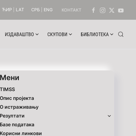
ЋИР
|
LAT
СРБ
|
ENG
КОНТАКТ
ИЗДАВАШТВО
СКУПОВИ
БИБЛИОТЕКА
Mени
TIMSS
Опис пројекта
O истраживању
Резултати
Базе података
Корисни линкови