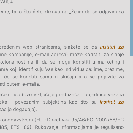
vanju.
eme, tako što ćete kliknuti na „Želim da se odjavim sa
dređenim web stranicama, slažete se da
Institut za
ime kompanije,
e-mail
adresa) može koristiti za slanje
kcionalnostima ili da se mogu koristiti u marketing i
ma koji identifikuju Vas kao individualca: ime, prezime,
i će se koristiti samo u slučaju ako se prijavite za
sti putem e-maila.
trećem licu (ovo isključuje preduzeća i pojedince vezana
aka i povezanim subjektina kao što su
Institut za
izacije događaja).
akonodavstvom (
EU »Directive« 95/46/EC, 2002/58/EC
 185, ETS 189
). Rukovanje informacijama je regulisano