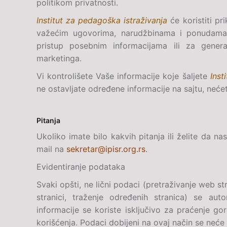
politikom privatnosti.
Institut za pedagoška istraživanja
će koristiti p
važećim ugovorima, narudžbinama i ponudama i
pristup posebnim informacijama ili za genera
marketinga.
Vi kontrolišete Vaše informacije koje šaljete
Inst
ne ostavljate određene informacije na sajtu, neće
Pitanja
Ukoliko imate bilo kakvih pitanja ili želite da 
mail na
sekretar@ipisr.org.rs
.
Evidentiranje podataka
Svaki opšti, ne lični podaci (pretraživanje web s
stranici, traženje određenih stranica) se a
informacije se koriste isključivo za praćenje gor
korišćenja. Podaci dobijeni na ovaj način se neće ko