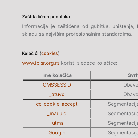
Zaštita ličnih podataka
Informacija je zaštićena od gubitka, uništenja, 
skladu sa najvišim profesionalnim standardima.
Kolačići (
cookies
)
www.ipisr.org.rs
koristi sledeće kolačiće:
Ime kolačića
Svr
CMSSESSID
Obave
_atuvc
Obave
cc_cookie_accept
Segmentacija
_mauuid
Segmentacija
_utma
Segmentacija
Google
Segmentacija