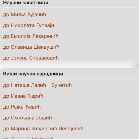
Научни саветници
др Mиља Вујачић
др Николета Гутвајн
др Емилија Лазаревић
др Славица Шеквушић
др Јелена Стевановић
Виши научни сарадници
др Наташа Лалић – Вучетић
др Ивана Ђерић
др Рајка Ђевић
др Смиљана Јошић
др Марина Ковачевић Лепојевић