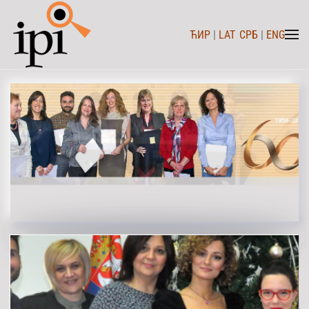
ЋИР
|
LAT
СРБ
|
ENG
Skip to main content