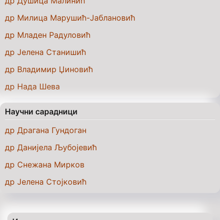
др Душица Малинић
др Милица Марушић-Јаблановић
др Младен Радуловић
др Јелена Станишић
др Владимир Џиновић
др Нада Шева
Научни сарадници
др Драгана Гундоган
др Данијела Љубојевић
др Снежана Мирков
др Јелена Стојковић