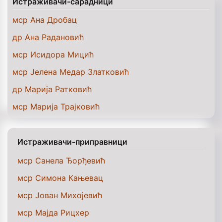
Истраживачи-сарадници
мср Ана Дробац
др Ана Радановић
мср Исидора Мицић
мср Јелена Медар Златковић
др Марија Ратковић
мср Марија Трајковић
Истраживачи-приправници
мср Санелa Ђорђевић
мср Симона Кањевац
мср Јован Михојевић
мср Мајда Рицхер