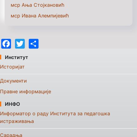
мср Ања Стојкановић
мср Ивана Алемпијевић
Facebook
Twitter
Share
Институт
Историјат
Документи
Правне информације
ИНФО
Информатор о раду Института за педагошка
истраживања
Сарадња