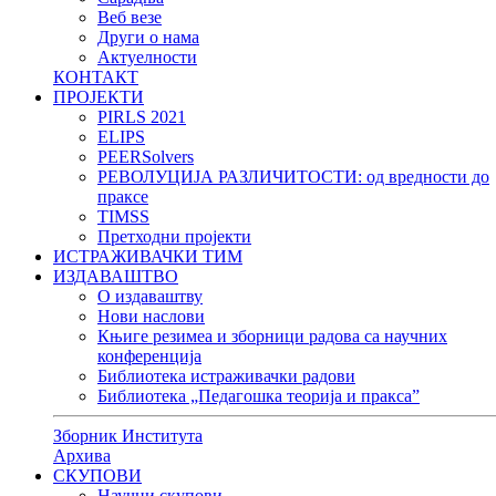
Веб везе
Други о нама
Актуелности
КОНТАКТ
ПРОЈЕКТИ
PIRLS 2021
ELIPS
PEERSolvers
РЕВОЛУЦИЈА РАЗЛИЧИТОСТИ: oд вредности до
праксе
TIMSS
Претходни пројекти
ИСТРАЖИВАЧКИ ТИМ
ИЗДАВАШТВО
О издаваштву
Нови наслови
Књиге резимеа и зборници радова са научних
конференција
Библиотека истраживачки радови
Библиотека „Педагошка теорија и пракса”
Зборник Института
Архива
СКУПОВИ
Научни скупови