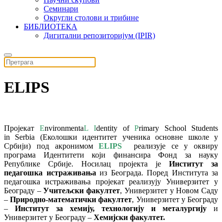
Семинари
Округли столови и трибине
БИБЛИОТЕКА
Дигитални репозиторијум (IPIR)
ELIPS
Пројекат
E
nvironmenta
L I
dentity of
P
rimary School Students
in Serbia
(Eколошки идентитет ученика oсновне школе у
Србији) под акронимом
ELIPS
реализује се у оквиру
програма Идентитети који финансира Фонд за науку
Републике Србије. Носилац пројекта је
Институт за
педагошка истраживања
из Београда. Поред Института за
педагошка истраживања пројекат реализују Универзитет у
Београду –
Учитељски факултет
, Универзитет у Новом Саду
–
Природно-математички факултет
, Универзитет у Београду
–
Институт за хемију, технологију и металургију
и
Универзитет у Београду –
Хемијски факултет.