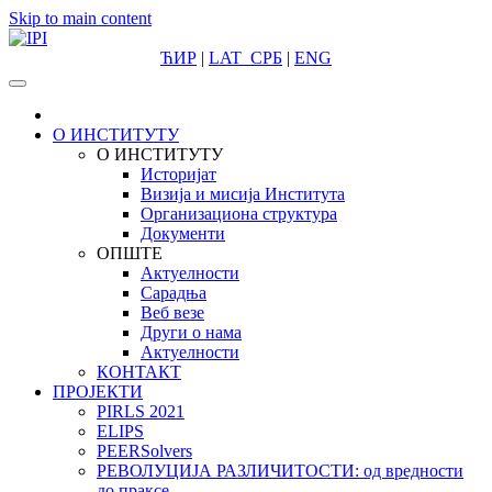
Skip to main content
ЋИР
|
LAT
СРБ
|
ENG
О ИНСТИТУТУ
О ИНСТИТУТУ
Историјат
Визија и мисија Института
Организациона структура
Документи
ОПШТЕ
Актуелности
Сарадња
Веб везе
Други о нама
Актуелности
КОНТАКТ
ПРОЈЕКТИ
PIRLS 2021
ELIPS
PEERSolvers
РЕВОЛУЦИЈА РАЗЛИЧИТОСТИ: oд вредности
до праксе