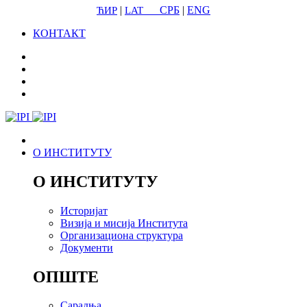
|
СРБ
|
ENG
ЋИР
LAT
КОНТАКТ
О ИНСТИТУТУ
О ИНСТИТУТУ
Историјат
Визија и мисија Института
Организациона структура
Документи
ОПШТЕ
Сарадња