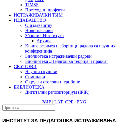
TIMSS
Претходни пројекти
ИСТРАЖИВАЧКИ ТИМ
ИЗДАВАШТВО
О издаваштву
Нови наслови
Зборник Института
Архива
Књиге резимеа и зборници радова са научних
конференција
Библиотека истраживачки радови
Библиотека „Педагошка теорија и пракса”
СКУПОВИ
Научни скупови
Семинари
Округли столови и трибине
БИБЛИОТЕКА
Дигитални репозиторијум (IPIR)
ЋИР
|
LAT
СРБ
|
ENG
ИНСТИТУТ ЗА ПЕДАГОШКА ИСТРАЖИВАЊА