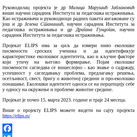
Руководилац пројекта је др
Милица Марушић Јаблановић
виши научни сарадник Института за педагошка истраживања.
Као истраживачи и руководиоци радних пакета ангажоване су
још и др
Јелена Станишић
, научни сарадник Института за
педагошка истраживања и
др Драгана Гундоган
, научни
сарадник Института за педагошка истраживања.
Пројекат
ELIPS
има за циљ да измери ниво еколошке
писмености српских ученика и да идентификује
карактеристике еколошког идентитета, као и кључне факторе
који утичу на његово формирање. Појам еколошке
писмености сагледава се вишеслојно - као знање о садржају,
успешност у сагледавању проблема,
предлагању решења,
осетљивост, свест, бригу
о
животној средини и про-еколошко
понашање. Еколошки идентитет односи се на перцепцију себе
у односу на окружење и проблеме животне средине.
Пројекат је почео 15. марта 2023. године и траје 24 месеца.
Више о пројекту
ELIPS
можете видети на сајту пројекта
https://elips.rs/