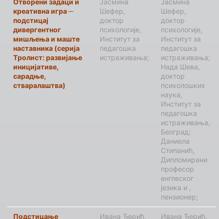
Отворени задаци и
Јасмина
Јасмина
креативна игра ─
Шефер,
Шефер,
подстицај
доктор
доктор
дивергентног
психологије,
психологије,
мишљења и маште
Институт за
Институт за
наставника (серија
педагошка
педагошка
Tролист: развијање
истраживања;
истраживања;
иницијативе,
Нада Шева,
сарадње,
доктор
стваралаштва)
психолошких
наука,
Институт за
педагошка
истраживања,
Београд;
Даниела
Стипанић,
Дипломирани
професор
енглеског
језика и ,
пензионер;
Подстицање
Ивана Ђерић,
Ивана Ђерић,