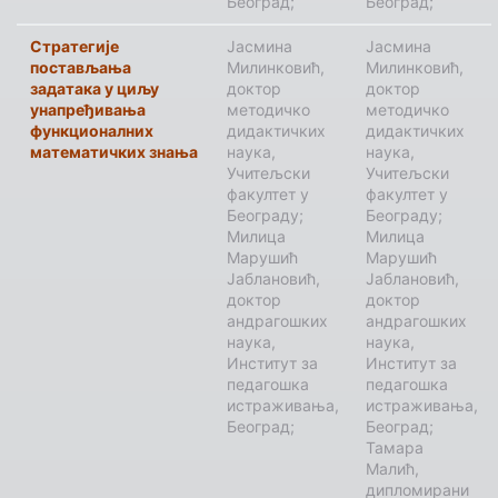
Београд;
Београд;
Стратегије
Јасмина
Јасмина
постављања
Милинковић,
Милинковић,
задатака у циљу
доктор
доктор
унапређивања
методичко
методичко
функционалних
дидактичких
дидактичких
математичких знања
наука,
наука,
Учитељски
Учитељски
факултет у
факултет у
Београду;
Београду;
Милица
Милица
Марушић
Марушић
Јаблановић,
Јаблановић,
доктор
доктор
андрагошких
андрагошких
наука,
наука,
Институт за
Институт за
педагошка
педагошка
истраживања,
истраживања,
Београд;
Београд;
Тамара
Малић,
дипломирани