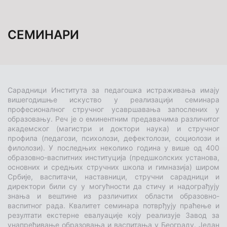
СЕМИНАРИ
Сарадници Института за педагошка истраживања имају
вишегодишње искуство у реализацији семинара
професионалног стручног усавршавања запослених у
образовању. Реч је о еминентним предавачима различитог
академског (магистри и доктори наука) и стручног
профила (педагози, психолози, дефектолози, социолози и
филолози). У последњих неколико година у више од 400
образовно-васпитних институција (предшколских установа,
основних и средњих стручних школа и гимназија) широм
Србије, васпитачи, наставници, стручни сарадници и
директори били су у могућности да стичу и надограђују
знања и вештине из различитих области образовно-
васпитног рада. Квалитет семинара потврђују праћење и
резултати екстерне евалуације коју реализује Завод за
унапређивање образовања и васпитања у Београду. Један