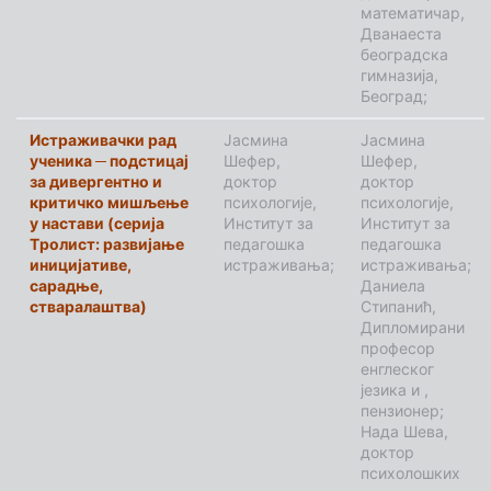
математичар,
Дванаеста
београдска
гимназија,
Београд;
Истраживачки рад
Јасмина
Јасмина
ученика ─ подстицај
Шефер,
Шефер,
за дивергентно и
доктор
доктор
критичко мишљење
психологије,
психологије,
у настави (серија
Институт за
Институт за
Tролист: развијање
педагошка
педагошка
иницијативе,
истраживања;
истраживања;
сарадње,
Даниела
стваралаштва)
Стипанић,
Дипломирани
професор
енглеског
језика и ,
пензионер;
Нада Шева,
доктор
психолошких