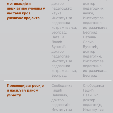
мотивације и
доктор
доктор
инцијативе ученика у
педагошких
педагошких
настави кроз
наука,
наука,
ученичке пројекте
Институт за
Институт за
педагошка
педагошка
истраживања,
истраживања,
Београд;
Београд;
Наташа
Наташа
Лалић-
Лалић-
Вучетић,
Вучетић,
доктор
доктор
педагогије,
педагогије,
Институт за
Институт за
педагошка
педагошка
истраживања,
истраживања,
Београд;
Београд;
Превенција агресије
Слободанка
Слободанка
и насиља у раном
Гашић
Гашић
узрасту
Павишић,
Павишић,
доктор
доктор
педагогије,
педагогије,
Институт за
Институт за