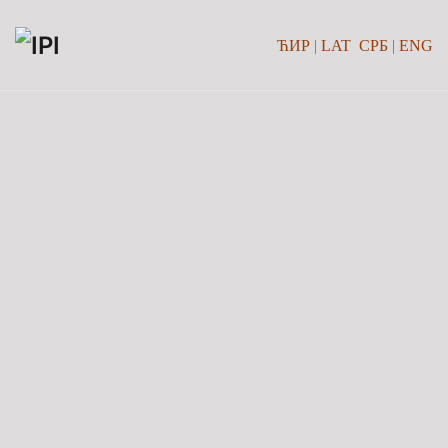
ЋИР
|
LAT
СРБ
|
ENG
Skip to main content
О ИНСТИТУТУ
О ИНСТИТУТУ
ИСТОРИЈАТ
ВИЗИЈА И МИСИЈА ИНСТИТУТА
ОРГАНИЗАЦИОНА СТРУКТУРА
ДОКУМЕНТИ
ОПШТЕ
АКТУЕЛНОСТИ
САРАДЊА
ВЕБ ВЕЗЕ
ДРУГИ О НАМА
АКТУЕЛНОСТИ