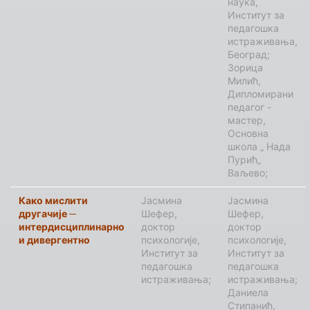
наука,
Институт за
педагошка
истраживања,
Београд;
Зорица
Милић,
Дипломирани
педагог -
мастер,
Основна
школа „ Нада
Пурић„
Ваљево;
Како мислити
Јасмина
Јасмина
другачије ─
Шефер,
Шефер,
интердисциплинарно
доктор
доктор
и дивергентно
психологије,
психологије,
Институт за
Институт за
педагошка
педагошка
истраживања;
истраживања;
Даниела
Стипанић,