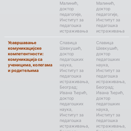
Малинић,
Малинић,
доктор
доктор
педагогије,
педагогије,
Институт за
Институт за
педагошка
педагошка
истраживања
истраживања
Усавршавање
Славица
Славица
комуникацијске
Шевкушић,
Шевкушић,
компетентности:
доктор
доктор
комуникација са
педагошких
педагошких
ученицима, колегама
наука,
наука,
и родитељима
Институт за
Институт за
педагошка
педагошка
истраживања,
истраживања,
Београд;
Београд;
Ивана Ђерић,
Ивана Ђерић,
доктор
доктор
педагошких
педагошких
наука,
наука,
Институт за
Институт за
педагошка
педагошка
истраживања,
истраживања,