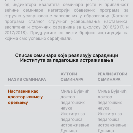
од индикатора квалитета семинара јесте и припадност
већине семинара категорији обавезних програма за
стручно усавршавање запослених у образовању (Каталог
програма сталног стручног усавршавања наставника,
васпитача и стручних сарадника за школску 2016/2017. и
2017/2018). Придружите се листи бројних институција са
којима смо успешно сарађивали.
Списак семинара које реализују сарадници
Института за педагошка истраживања
АУТОРИ
РЕАЛИЗАТОРИ
НАЗИВ СЕМИНАРА
СЕМИНАРА
СЕМИНАРА
Наставник као
Миља Вујачић,
Миља Вујачић,
креатор климе у
доктор
доктор
одељењу
педагошких
педагошких
наука,
наука,
Институт за
Институт за
педагошка
педагошка
истраживања;
истраживања;
Душица
Душица