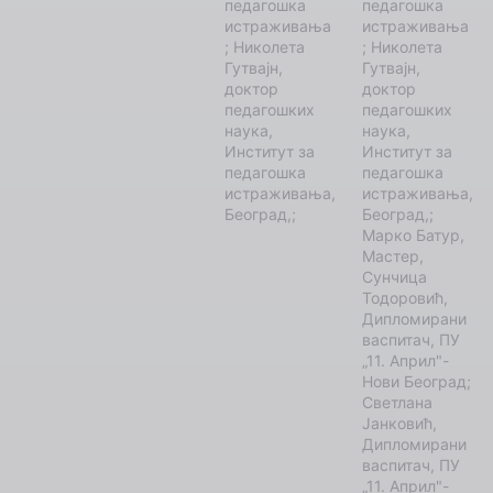
педагошка
педагошка
истраживања
истраживања
; Николета
; Николета
Гутвајн,
Гутвајн,
доктор
доктор
педагошких
педагошких
наука,
наука,
Институт за
Институт за
педагошка
педагошка
истраживања,
истраживања,
Београд,;
Београд,;
Марко Батур,
Мастер,
Сунчица
Тодоровић,
Дипломирани
васпитач, ПУ
„11. Април"-
Нови Београд;
Светлана
Јанковић,
Дипломирани
васпитач, ПУ
„11. Април"-