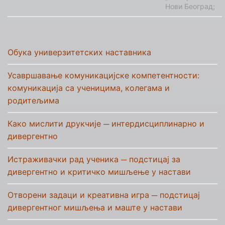
Нови Београд;
Обука универзитетских наставника
Усавршавање комуникацијске компетентности:
комуникација са ученицима, колегама и
родитељима
Како мислити друкчије ─ интердисциплинарно и
дивергентно
Истраживачки рад ученика ─ подстицај за
дивергентно и критичко мишљење у настави
Отворени задаци и креативна игра ─ подстицај
дивергентног мишљења и маште у настави