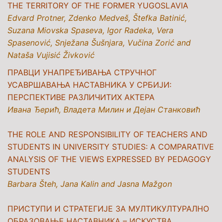
THE TERRITORY OF THE FORMER YUGOSLAVIA
Edvard Protner, Zdenko Medveš, Štefka Batinić,
Suzana Miovska Spaseva, Igor Radeka, Vera
Spasenović, Snježana Šušnjara, Vučina Zorić and
Nataša Vujisić Živković
ПРАВЦИ УНАПРЕЂИВАЊА СТРУЧНОГ
УСАВРШАВАЊА НАСТАВНИКА У СРБИЈИ:
ПЕРСПЕКТИВЕ РАЗЛИЧИТИХ АКТЕРА
Ивана Ђерић, Владета Милин и Дејан Станковић
THE ROLE AND RESPONSIBILITY OF TEACHERS AND
STUDENTS IN UNIVERSITY STUDIES: A COMPARATIVE
ANALYSIS OF THE VIEWS EXPRESSED BY PEDAGOGY
STUDENTS
Barbara Šteh, Jana Kalin and Jasna Mažgon
ПРИСТУПИ И СТРАТЕГИЈЕ ЗА МУЛТИКУЛТУРАЛНО
ОБРАЗОВАЊЕ НАСТАВНИКА – ИСКУСТВА