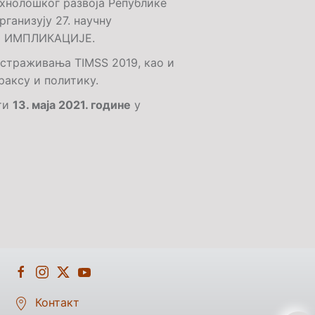
хнолошког развоја Републике
ганизују 27. научну
И ИМПЛИКАЦИЈЕ.
 истраживања
TIMSS
2019, као и
раксу и политику.
ти
13. маја 2021. године
у
Контакт