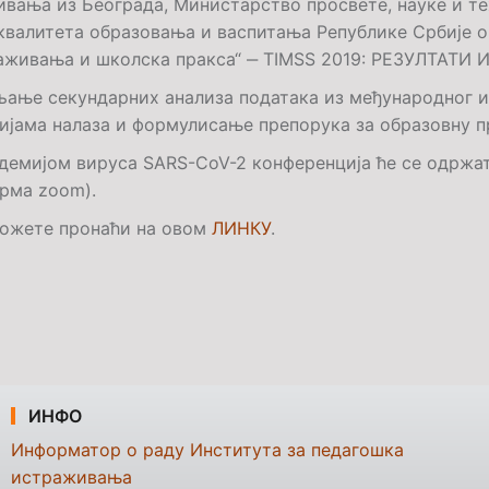
вања из Београда, Министарство просвете, науке и те
квалитета образовања и васпитања Републике Србије ор
аживања и школска пракса“ ‒
TIMSS
2019: РЕЗУЛТАТИ 
љање секундарних анализа података из међународног
ијама налаза и формулисање препорука за образовну п
ндемијом вируса
SARS-CoV-2
конференција ће се одржа
рма zoom).
можете пронаћи на овом
ЛИНКУ
.
ИНФО
Информатор о раду Института за педагошка
истраживања