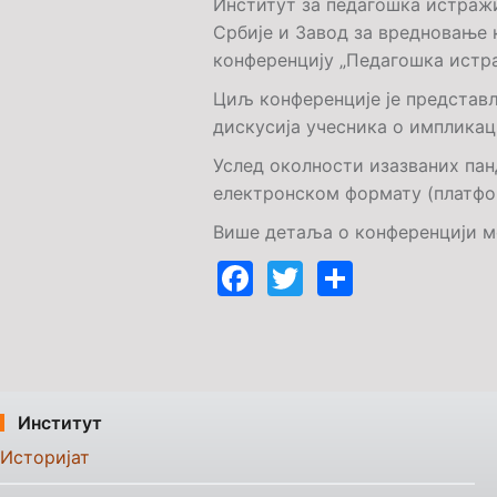
Институт за педагошка истражи
Србије и Завод за вредновање 
конференцију „Педагошка истр
Циљ конференције је представ
дискусија учесника o импликац
Услед околности изазваних па
електронском формату (платфо
Више детаља о конференцији 
Facebook
Twitter
Share
Институт
Историјат