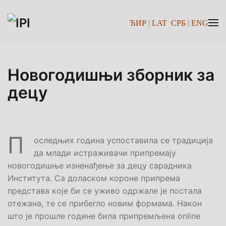
ЋИР
|
LAT
СРБ
|
ENG
Skip to main content
Новогодишњи зборник за
децу
П
оследњих година успоставила се традиција
да млади истраживачи припремају
новогодишње изненађење за децу сарадника
Института. Са доласком короне припрема
представа које би се уживо одржале је постала
отежана, те се прибегло новим формама. Након
што је прошле године била припремљена online