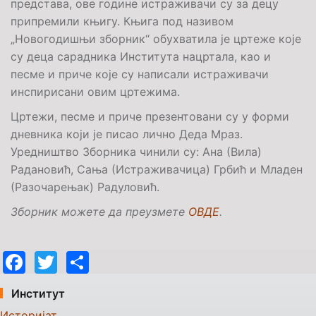
представа, ове године истраживачи су за децу
припремили књигу. Књига под називом
„Новогодишњи зборник“ обухватила је цртеже које
су деца сарадника Института нацртала, као и
песме и приче које су написали истраживачи
инспирисани овим цртежима.
Цртежи, песме и приче презентовани су у форми
дневника који је писао лично Деда Мраз.
Уредништво Зборника чинили су: Ана (Вила)
Радановић, Сања (Истраживачица) Грбић и Младен
(Разочарењак) Радуловић.
Зборник можете да преузмете
ОВДЕ
.
Facebook
Twitter
Share
Институт
Историјат