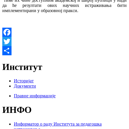
тиме их чине доступним академској и широј публици у нади
да ће резултати ових научних истраживања бити
имплементирани у образовној пракси.
Facebook
Twitter
Share
Институт
Историјат
Документи
Правне информације
ИНФО
Информатор о раду Института за педагошка