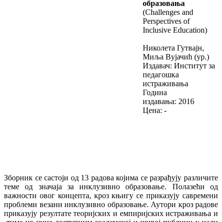
образовања
(
Challenges аnd
Perspectives оf
Inclusive Education
)
Николета Гутвајн,
Миља Вујачић (ур.)
Издавач: Институт за
педагошка
истраживања
Година
издавања: 2016
Цена:
-
Зборник се састоји од 13 радова којима се разрађују различите
теме од значаја за инклузивно образовање. Полазећи од
важности овог концепта, кроз књигу се приказују савремени
проблеми везани инклузивно образовање. Аутори кроз радове
приказују резултате теоријских и емпиријских истраживања и