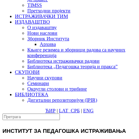
TIMSS
Претходни пројекти
ИСТРАЖИВАЧКИ ТИМ
ИЗДАВАШТВО
О издаваштву
Нови наслови
Зборник Института
Архива
Књиге резимеа и зборници радова са научних
конференција
Библиотека истраживачки радови
Библиотека „Педагошка теорија и пракса”
СКУПОВИ
Научни скупови
Семинари
Округли столови и трибине
БИБЛИОТЕКА
Дигитални репозиторијум (IPIR)
ЋИР
|
LAT
СРБ
|
ENG
ИНСТИТУТ ЗА ПЕДАГОШКА ИСТРАЖИВАЊА