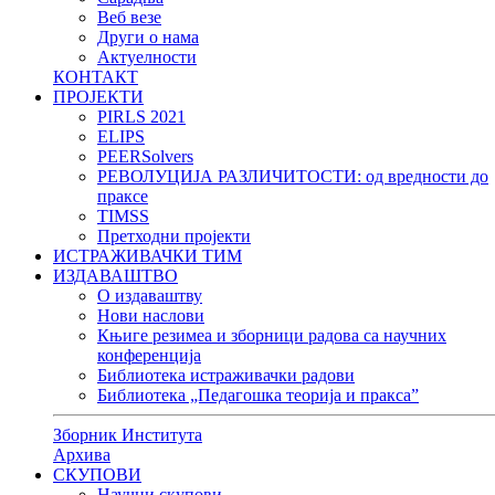
Веб везе
Други о нама
Актуелности
КОНТАКТ
ПРОЈЕКТИ
PIRLS 2021
ELIPS
PEERSolvers
РЕВОЛУЦИЈА РАЗЛИЧИТОСТИ: oд вредности до
праксе
TIMSS
Претходни пројекти
ИСТРАЖИВАЧКИ ТИМ
ИЗДАВАШТВО
О издаваштву
Нови наслови
Књиге резимеа и зборници радова са научних
конференција
Библиотека истраживачки радови
Библиотека „Педагошка теорија и пракса”
Зборник Института
Архива
СКУПОВИ
Научни скупови