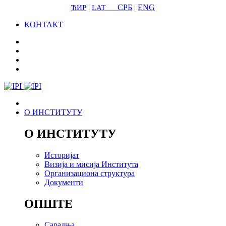
|
СРБ
|
ENG
ЋИР
LAT
КОНТАКТ
О ИНСТИТУТУ
О ИНСТИТУТУ
Историјат
Визија и мисија Института
Организациона структура
Документи
ОПШТЕ
Сарадња