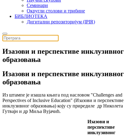
Семинари
Округли столови и трибине
БИБЛИОТЕКА
Дигитални репозиторијум (IPIR)
Изазови и перспективе инклузивног
образовања
Изазови и перспективе инклузивног
образовања
Из штампе је изашла књига под насловом "
Challenges аnd
Perspectives оf Inclusive Education
" (Изазови и перспективе
инклузивног образовања) коју су приредиле др Николета
Гутвајн и др Миља Вујачић.
Изазови и
перспективе
инклузивног