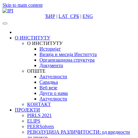
Skip to main content
ЋИР
|
LAT
СРБ
|
ENG
О ИНСТИТУТУ
О ИНСТИТУТУ
Историјат
Визија и мисија Института
Организациона структура
Документи
ОПШТЕ
Актуелности
Сарадња
Веб везе
Други о нама
Актуелности
КОНТАКТ
ПРОЈЕКТИ
PIRLS 2021
ELIPS
PEERSolvers
РЕВОЛУЦИЈА РАЗЛИЧИТОСТИ: oд вредности
до праксе