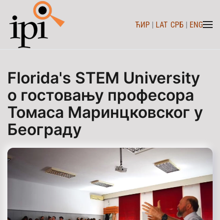
ЋИР
|
LAT
СРБ
|
ENG
Skip to main content
Florida's STEM University
о гостовању професора
Томаса Маринцковског у
Београду