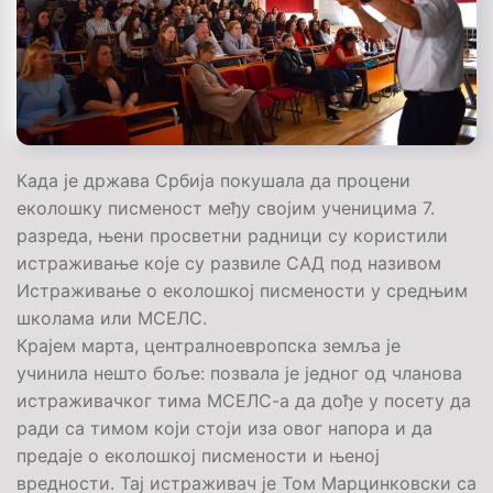
Када је држава Србија покушала да процени
еколошку писменост међу својим ученицима 7.
разреда, њени просветни радници су користили
истраживање које су развиле САД под називом
Истраживање о еколошкој писмености у средњим
школама или МСЕЛС.
Крајем марта, централноевропска земља је
учинила нешто боље: позвала је једног од чланова
истраживачког тима МСЕЛС-а да дође у посету да
ради са тимом који стоји иза овог напора и да
предаје о еколошкој писмености и њеној
вредности. Тај истраживач је Том Марцинковски са