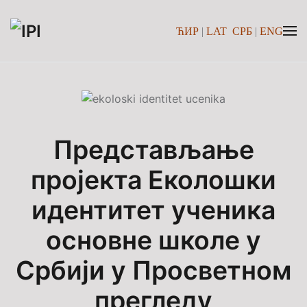
ЋИР
|
LAT
СРБ
|
ENG
Skip to main content
Представљање
пројекта Еколошки
идентитет ученика
основне школе у
Србији у Просветном
прегледу