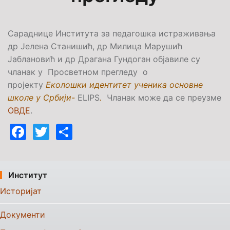
Сараднице Института за педагошка истраживања
др Јелена Станишић, др Милица Марушић
Јаблановић и др Драгана Гундоган објавиле су
чланак у Просветном прегледу о
пројекту
Еколошки идентитет ученика основне
школе у Србији-
ELIPS
.
Чланак може да се преузме
ОВДЕ
.
Facebook
Twitter
Share
Институт
Историјат
Документи