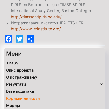
PIRLS
са Бостон колеџа (
TIMSS &PIRLS
International Study Center, Boston College
) -
http://timssandpirls.bc.edu/
Истраживачки институт
IEA-ETS (IERI)
-
http://www.ierinstitute.org/
Facebook
Twitter
Share
Mени
TIMSS
Опис пројекта
O истраживању
Резултати
Базе података
Корисни линкови
Медији