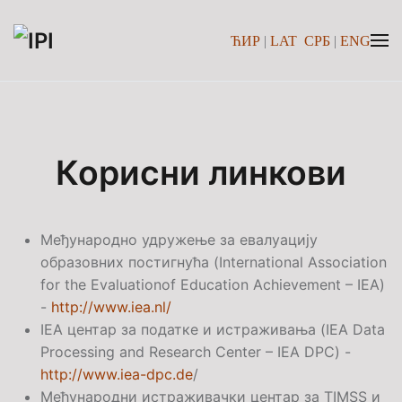
ЋИР
|
LAT
СРБ
|
ENG
Skip to main content
Корисни линкови
Међународно удружење за евалуацију
образовних постигнућа (
International Association
for the Evaluationof Education Achievement – IEA
)
-
http://www.iea.nl/
IEA
центар за податке и истраживања (
IEA Data
Processing and Research Center – IEA DPC
) -
http://www.iea-dpc.de
/
Међународни истраживачки центар за
TIMSS
и